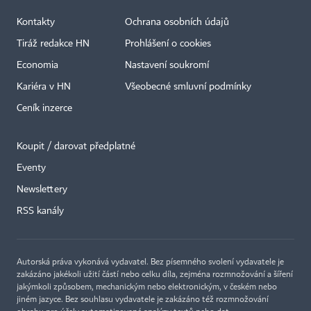
Kontakty
Ochrana osobních údajů
Tiráž redakce HN
Prohlášení o cookies
Economia
Nastavení soukromí
Kariéra v HN
Všeobecné smluvní podmínky
Ceník inzerce
Koupit / darovat předplatné
Eventy
×
Newslettery
RSS kanály
Autorská práva vykonává vydavatel. Bez písemného svolení vydavatele je
zakázáno jakékoli užití částí nebo celku díla, zejména rozmnožování a šíření
jakýmkoli způsobem, mechanickým nebo elektronickým, v českém nebo
jiném jazyce. Bez souhlasu vydavatele je zakázáno též rozmnožování