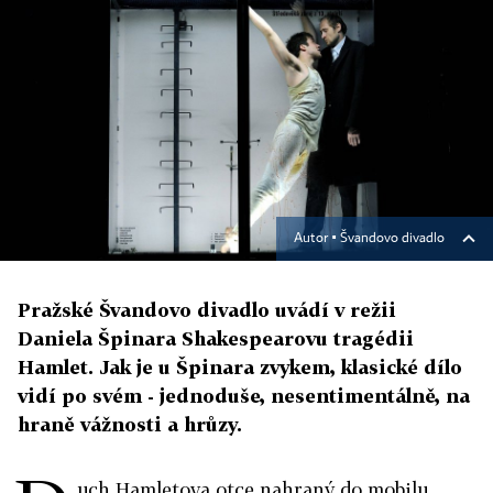
Autor ▪
Švandovo divadlo
Pražské Švandovo divadlo uvádí v režii
Daniela Špinara Shakespearovu tragédii
Hamlet. Jak je u Špinara zvykem, klasické dílo
vidí po svém - jednoduše, nesentimentálně, na
hraně vážnosti a hrůzy.
uch Hamletova otce nahraný do mobilu,