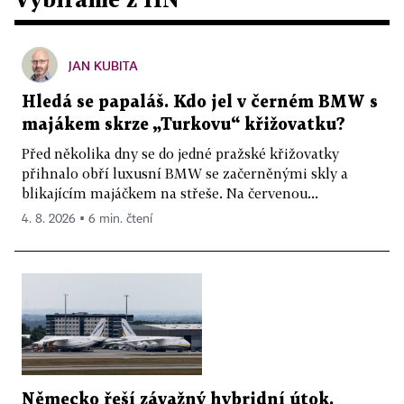
JAN KUBITA
Hledá se papaláš. Kdo jel v černém BMW s
majákem skrze „Turkovu“ křižovatku?
Před několika dny se do jedné pražské křižovatky
přihnalo obří luxusní BMW se začerněnými skly a
blikajícím majáčkem na střeše. Na červenou...
4. 8. 2026 ▪ 6 min. čtení
Německo řeší závažný hybridní útok.