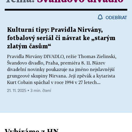
ODEBÍRAT
Kulturní tipy: Pravidla Nirvány,
fotbalový seriál či návrat ke „starým
zlatým časům“
Pravidla Nirvány DIVADLO, režie Thomas Zielinski,
Švandovo divadlo, Praha, premiéra 8. 11. Název
divadelní novinky poukazuje na jméno nejslavnější
grungeové skupiny Nirvana. Její zpěvák a kytarista
Kurt Cobain spáchal v roce 1994 v 27 letech...
21. 11. 2025 ▪ 3 min. čtení
Vybíráme z HN