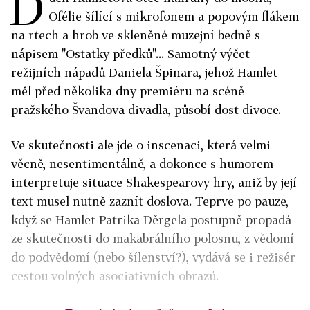
D
Ofélie šílící s mikrofonem a popovým flákem
na rtech a hrob ve skleněné muzejní bedně s
nápisem "Ostatky předků"... Samotný výčet
režijních nápadů Daniela Špinara, jehož Hamlet
měl před několika dny premiéru na scéně
pražského Švandova divadla, působí dost divoce.
Ve skutečnosti ale jde o inscenaci, která velmi
věcně, nesentimentálně, a dokonce s humorem
interpretuje situace Shakespearovy hry, aniž by její
text musel nutně zaznít doslova. Teprve po pauze,
když se Hamlet Patrika Děrgela postupně propadá
ze skutečnosti do makabrálního polosnu, z vědomí
do podvědomí (nebo šílenství?), vydává se i režisér
cestou volných asociativních obrazů.