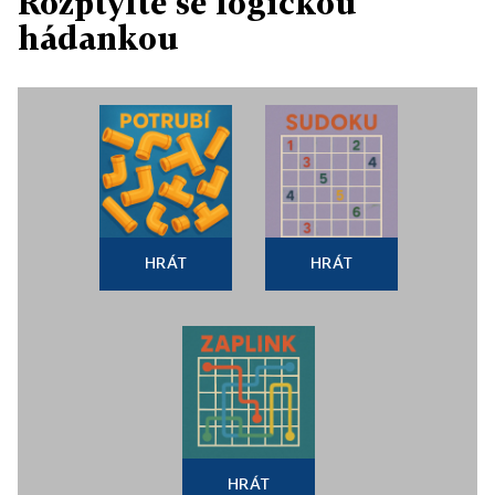
Rozptylte se logickou
hádankou
HRÁT
HRÁT
HRÁT