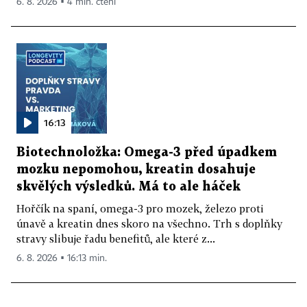
6. 8. 2026 ▪ 4 min. čtení
16:13
Biotechnoložka: Omega-3 před úpadkem
mozku nepomohou, kreatin dosahuje
skvělých výsledků. Má to ale háček
Hořčík na spaní, omega-3 pro mozek, železo proti
únavě a kreatin dnes skoro na všechno. Trh s doplňky
stravy slibuje řadu benefitů, ale které z...
6. 8. 2026 ▪ 16:13 min.