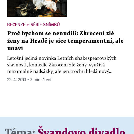
RECENZE + SÉRIE SNÍMKŮ
Proč bychom se nenudili: Zkrocení zlé
ženy na Hradě je sice temperamentní, ale
unaví
Letošní jediná novinka Letních shakespearovských
slavností, komedie Zkrocení zlé ženy, využívá
maximálně nadsázky, ale jen trochu hledá nový...
22. 4. 2013 ▪ 3 min. čtení
Téma:
Švandovo divadlo