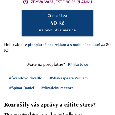
ZBÝVÁ VÁM JEŠTĚ 90 % ČLÁNKU
Číst dál za
40 Kč
na první dva měsíce
Nebo zkuste
za 80
předplatné bez reklam a s mobilní aplikací
Kč.
Máte již předplatné?
Přihlaste se
#Švandovo divadlo
#Shakespeare William
#Špinar Daniel
#divadelní recenze
Rozrušily vás zprávy a cítíte stres?