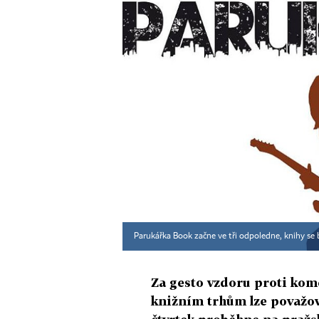
Parukářka Book začne ve tři odpoledne, knihy se
Za gesto vzdoru proti kome
knižním trhům lze považov