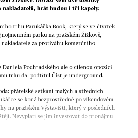
kém Žizkově. Dorazí sem dvě desítky
nakladatelů, hrát budou i tři kapely.
žního trhu Parukářka Book, který se ve čtvrtek
ejnojmenném parku na pražském Žižkově,
í nakladatelé za protiváhu komerčního
e Daniela Podhradského ale o cílenou opozici
ímu trhu dal podtitul Číst je underground.
oda: přátelské setkání malých a středních
rukářce se koná bezprostředně po víkendovém
ihy na pražském Výstavišti, který v posledních
tějí. Nevyplatí se jim investovat do pronájmu