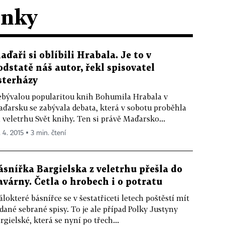
ánky
aďaři si oblíbili Hrabala. Je to v
odstatě náš autor, řekl spisovatel
sterházy
bývalou popularitou knih Bohumila Hrabala v
ďarsku se zabývala debata, která v sobotu proběhla
 veletrhu Svět knihy. Ten si právě Maďarsko...
. 4. 2015 ▪ 3 min. čtení
ásnířka Bargielska z veletrhu přešla do
avárny. Četla o hrobech i o potratu
lokteré básnířce se v šestatřiceti letech poštěstí mít
dané sebrané spisy. To je ale případ Polky Justyny
rgielské, která se nyní po třech...