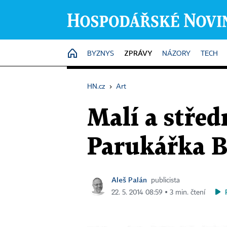
ZPRÁVY
HOME
BYZNYS
NÁZORY
TECH
HN.cz
›
Art
Malí a střed
Parukářka B
Aleš Palán
publicista
22. 5. 2014 08:59 ▪ 3 min. čtení