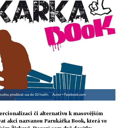
 budou prodávat cca do 20 hodin.
Autor ▪
Facebook.com
rcionalizaci či alternativu k masovějším
at akci nazvanou Parukářka Book, která ve