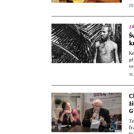
28
ZÁ
Š
k
Ke
př
ve
18.
C
ž
G
Te
fr
Pr