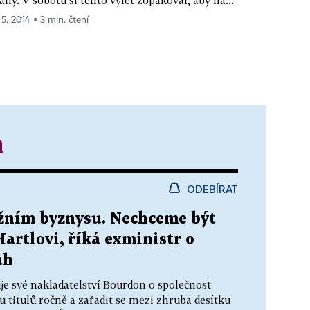
 5. 2014 ▪ 3 min. čtení
h
ODEBÍRAT
nižním byznysu. Nechceme být
Hartlovi, říká exministr o
áh
je své nakladatelství Bourdon o společnost
ku titulů ročně a zařadit se mezi zhruba desítku