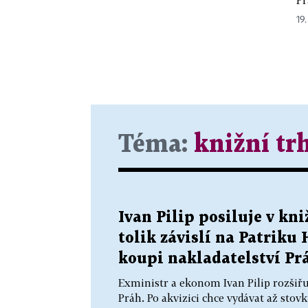
19.
Téma:
knižní tr
Ivan Pilip posiluje v k
tolik závislí na Patriku 
koupi nakladatelství Pr
Exministr a ekonom Ivan Pilip rozšiřu
Práh. Po akvizici chce vydávat až stov