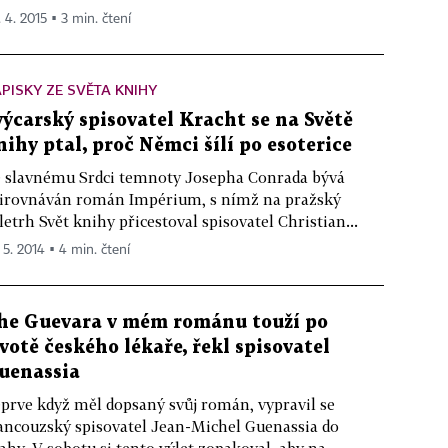
. 4. 2015 ▪ 3 min. čtení
PISKY ZE SVĚTA KNIHY
výcarský spisovatel Kracht se na Světě
nihy ptal, proč Němci šílí po esoterice
 slavnému Srdci temnoty Josepha Conrada bývá
irovnáván román Impérium, s nímž na pražský
letrh Svět knihy přicestoval spisovatel Christian...
 5. 2014 ▪ 4 min. čtení
he Guevara v mém románu touží po
ivotě českého lékaře, řekl spisovatel
uenassia
prve když měl dopsaný svůj román, vypravil se
ancouzský spisovatel Jean-Michel Guenassia do
ahy. V sobotu si tento výlet zopakoval, aby na...