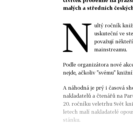
čtvrtek proběhne na pražs
malých a středních českých 
N
ultý ročník kni
uskuteční ve st
považují někteř
mainstreamu.
Podle organizátora nové akc
nejde, ačkoliv "svému" knižn
A náhodná je prý i časová sh
nakladatelů a čtenářů na Pa
20. ročníku veletrhu Svět kn
letech malí nakladatelé opouš
stánku.