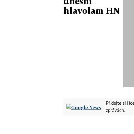
dnešní
hlavolam HN
Přidejte si H
zprávách.