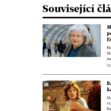
Související čl
M
p
E
Ne
Ma
na
28
B
k
Má
vy
Ba