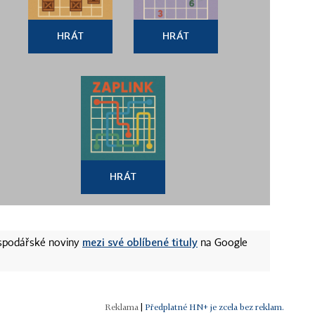
HRÁT
HRÁT
HRÁT
mezi své oblíbené tituly
ospodářské noviny
na Google
|
Předplatné HN+ je zcela bez reklam.