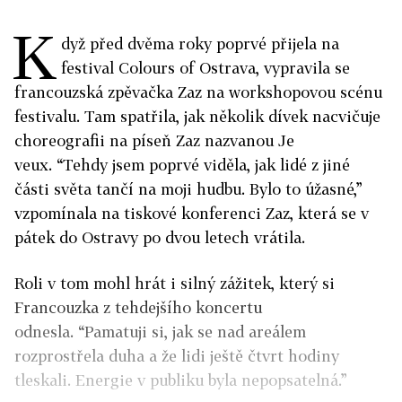
K
dyž před dvěma roky poprvé přijela na
festival Colours of Ostrava, vypravila se
francouzská zpěvačka Zaz na workshopovou scénu
festivalu. Tam spatřila, jak několik dívek nacvičuje
choreografii na píseň Zaz nazvanou Je
veux. “Tehdy jsem poprvé viděla, jak lidé z jiné
části světa tančí na moji hudbu. Bylo to úžasné,”
vzpomínala na tiskové konferenci Zaz, která se v
pátek do Ostravy po dvou letech vrátila.
Roli v tom mohl hrát i silný zážitek, který si
Francouzka z tehdejšího koncertu
odnesla. “Pamatuji si, jak se nad areálem
rozprostřela duha a že lidi ještě čtvrt hodiny
tleskali. Energie v publiku byla nepopsatelná.”