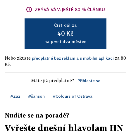
ZBÝVÁ VÁM JEŠTĚ 80 % ČLÁNKU
Číst dál za
40 Kč
na první dva měsíce
Nebo zkuste
za 80
předplatné bez reklam a s mobilní aplikací
Kč.
Máte již předplatné?
Přihlaste se
#Zaz
#šanson
#Colours of Ostrava
Nudíte se na poradě?
Vyřešte dnešní hlavolam HN