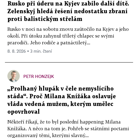
Rusko při úderu na Kyjev zabilo další dítě.
Zelenskyj hledá řešení nedostatku zbraní
proti balistickým střelám
Rusko v noci na sobotu znovu zaútočilo na Kyjev a jeho
okolí. Při útoku zahynul tříletý chlapec se svými
prarodiči. Jeho rodiče a patnáctiletý...
8. 8. 2026 ▪ 3 min. čtení
PETR HONZEJK
„Prolhaný hlupák v čele nemyslícího
stáda“. Proč Milana Knížáka oslavuje
vláda vedená mužem, kterým umělec
opovrhoval
Někteří říkají, že to byl poslední happening Milana
Knížáka. A něco na tom je. Pohřeb se státními poctami
organizovaný těmi, kterými slavný...