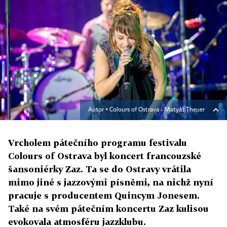
Autor ▪
Colours of Ostrava - Matyáš Theuer
Vrcholem pátečního programu festivalu
Colours of Ostrava byl koncert francouzské
šansoniérky Zaz. Ta se do Ostravy vrátila
mimo jiné s jazzovými písněmi, na nichž nyní
pracuje s producentem Quincym Jonesem.
Také na svém pátečním koncertu Zaz kulisou
evokovala atmosféru jazzklubu.