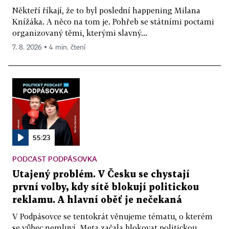
Někteří říkají, že to byl poslední happening Milana
Knížáka. A něco na tom je. Pohřeb se státními poctami
organizovaný těmi, kterými slavný...
7. 8. 2026 ▪ 4 min. čtení
55:23
PODCAST PODPÁSOVKA
Utajený problém. V Česku se chystají
první volby, kdy sítě blokují politickou
reklamu. A hlavní oběť je nečekaná
V Podpásovce se tentokrát věnujeme tématu, o kterém
se vůbec nemluví. Meta začala blokovat politickou