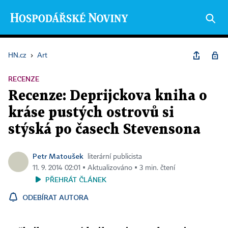
HN.cz
›
Art
RECENZE
Recenze: Deprijckova kniha o
kráse pustých ostrovů si
stýská po časech Stevensona
Petr Matoušek
literární publicista
11. 9. 2014 02:01 ▪ Aktualizováno ▪ 3 min. čtení
PŘEHRÁT ČLÁNEK
ODEBÍRAT AUTORA