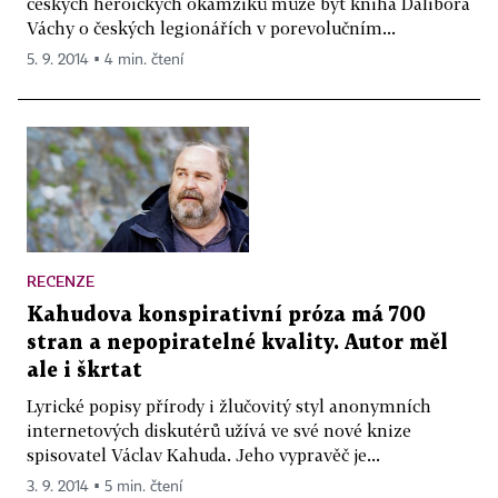
českých heroických okamžiků může být kniha Dalibora
Váchy o českých legionářích v porevolučním...
5. 9. 2014 ▪ 4 min. čtení
RECENZE
Kahudova konspirativní próza má 700
stran a nepopiratelné kvality. Autor měl
ale i škrtat
Lyrické popisy přírody i žlučovitý styl anonymních
internetových diskutérů užívá ve své nové knize
spisovatel Václav Kahuda. Jeho vypravěč je...
3. 9. 2014 ▪ 5 min. čtení