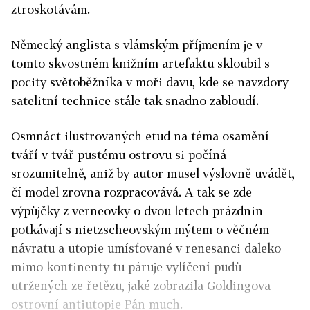
ztroskotávám.
Německý anglista s vlámským příjmením je v
tomto skvostném knižním artefaktu skloubil s
pocity světoběžníka v moři davu, kde se navzdory
satelitní technice stále tak snadno zabloudí.
Osmnáct ilustrovaných etud na téma osamění
tváří v tvář pustému ostrovu si počíná
srozumitelně, aniž by autor musel výslovně uvádět,
čí model zrovna rozpracovává. A tak se zde
výpůjčky z verneovky o dvou letech prázdnin
potkávají s nietzscheovským mýtem o věčném
návratu a utopie umísťované v renesanci daleko
mimo kontinenty tu páruje vylíčení pudů
utržených ze řetězu, jaké zobrazila Goldingova
ostrovní antiutopie Pán much.