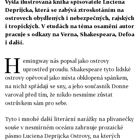
Vyšla ilustrovaná kniha spisovatele Luciena
Deprijcka, která se zabývá ztroskotáním na
ostrovech obydlených i nebezpečných, rajských
i tropických. V etudách na téma osamění autor
pracuje s odkazy na Verna, Shakespeara, Defoa
i další.
H
emingway nás popsal jako ostrovy
uprostřed proudu. Shakespeare tyto lidské
ostrovy opěvoval jako místa obklopená spánkem,
na nichž spřádají se sny, a jeho současník Donne
varoval před tím, že nikdo nesmíme zůstat
ostrůvkem sám pro sebe.
Tyto i mnohé další literární narážky na plivanečky
souše v nesmírném oceánu zahrnuje prozaické
pásmo Luciena Deprijcka Ostrovy, na kterých