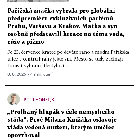
Pařížská značka vybrala pro globální
předpremiéru exkluzivních parfémů
Prahu, Varšavu a Krakov. Matka a syn
osobně představili kreace na téma voda,
růže a pižmo
Je 23. července krátce po deváté ráno a módní Pařížská
ulice v centru Prahy ještě spí. Přesto se tudy začínají
trousit vybraní lifestyloví...
8. 8. 2026 ▪ 4 min. čtení
PETR HONZEJK
„Prolhaný hlupák v čele nemyslícího
stáda“. Proč Milana Knížáka oslavuje
vláda vedená mužem, kterým umělec
opovrhoval