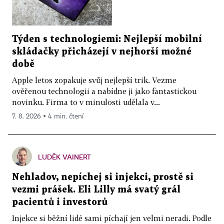
Týden s technologiemi: Nejlepší mobilní
skládačky přicházejí v nejhorší možné
době
Apple letos zopakuje svůj nejlepší trik. Vezme
ověřenou technologii a nabídne ji jako fantastickou
novinku. Firma to v minulosti udělala v...
7. 8. 2026 ▪ 4 min. čtení
LUDĚK VAINERT
Nehladov, nepíchej si injekci, prostě si
vezmi prášek. Eli Lilly má svatý grál
pacientů i investorů
Injekce si běžní lidé sami píchají jen velmi neradi. Podle