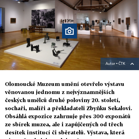
Autor ▪
ČTK
Olomoucké Muzeum umění otevřelo výstavu
věnovanou jednomu z nejvýznamnějších
českých umělců druhé poloviny 20. století,
sochaři, malíři a překladateli Zbyňku Sekalovi.
Obsáhlá expozice zahrnuje přes 300 exponátů
ze sbírek muzea, ale i zapůjčených od třech
desítek institucí či sběratelů. Výstava, která