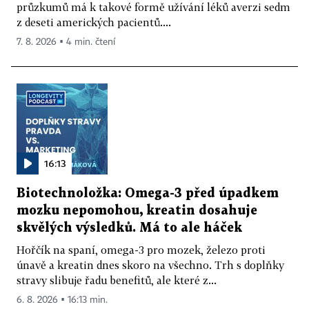
průzkumů má k takové formě užívání léků averzi sedm
z deseti amerických pacientů....
7. 8. 2026 ▪ 4 min. čtení
16:13
Biotechnoložka: Omega-3 před úpadkem
mozku nepomohou, kreatin dosahuje
skvělých výsledků. Má to ale háček
Hořčík na spaní, omega-3 pro mozek, železo proti
únavě a kreatin dnes skoro na všechno. Trh s doplňky
stravy slibuje řadu benefitů, ale které z...
6. 8. 2026 ▪ 16:13 min.