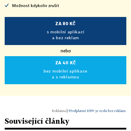
Možnost kdykoliv zrušit
ZA 80 KČ
s mobilní aplikací
a bez reklam
nebo
ZA 40 KČ
bez mobilní aplikace
a s reklamou
|
Předplatné HN+ je zcela bez reklam.
Související články