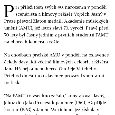
P
ři příležitosti svých 90. narozenin v pondělí
scenárista a filmový režisér Vojtěch Jasný v
Praze převzal Zlatou medaili Akademie múzických
umění (AMU), jež letos slaví 70. výročí. Právě před
70 lety byl Jasný jedním z prvních studentů FAMU
na oborech kamera a režie.
Na chodbách pražské AMU v pondělí na oslavence
čekaly davy lidí včetně filmových celebrit režiséra
Jana Hřebejka nebo herce Ondřeje Vetchého.
Příchod dnešního oslavence provázel spontánní
potlesk.
"Na FAMU to všechno začalo," konstatoval Jasný,
jehož díla jako Procesí k panence (1961), Až přijde
kocour (1963) s Janem Werichem, jež získala v