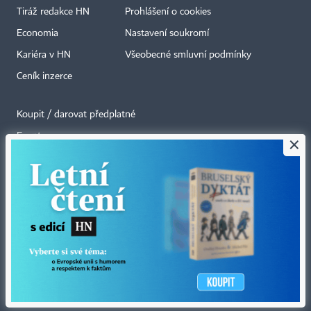
Tiráž redakce HN
Prohlášení o cookies
Economia
Nastavení soukromí
Kariéra v HN
Všeobecné smluvní podmínky
Ceník inzerce
Koupit / darovat předplatné
Eventy
×
Newslettery
RSS kanály
Autorská práva vykonává vydavatel. Bez písemného svolení vydavatele je
zakázáno jakékoli užití částí nebo celku díla, zejména rozmnožování a šíření
jakýmkoli způsobem, mechanickým nebo elektronickým, v českém nebo
jiném jazyce. Bez souhlasu vydavatele je zakázáno též rozmnožování
obsahu pro účely automatizované analýzy textů nebo dat
podle ustanovení § 39c autorského zákona.