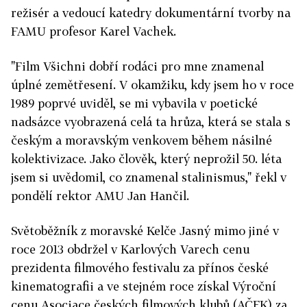
režisér a vedoucí katedry dokumentární tvorby na
FAMU profesor Karel Vachek.
"Film Všichni dobří rodáci pro mne znamenal
úplné zemětřesení. V okamžiku, kdy jsem ho v roce
1989 poprvé uviděl, se mi vybavila v poetické
nadsázce vyobrazená celá ta hrůza, která se stala s
českým a moravským venkovem během násilné
kolektivizace. Jako člověk, který neprožil 50. léta
jsem si uvědomil, co znamenal stalinismus," řekl v
pondělí rektor AMU Jan Hančil.
Světoběžník z moravské Kelče Jasný mimo jiné v
roce 2013 obdržel v Karlových Varech cenu
prezidenta filmového festivalu za přínos české
kinematografii a ve stejném roce získal Výroční
cenu Asociace českých filmových klubů (AČFK) za