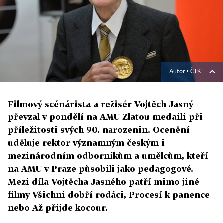
Autor ▪
ČTK
Filmový scénárista a režisér Vojtěch Jasný
převzal v pondělí na AMU Zlatou medaili při
příležitosti svých 90. narozenin. Ocenění
uděluje rektor významným českým i
mezinárodním odborníkům a umělcům, kteří
na AMU v Praze působili jako pedagogové.
Mezi díla Vojtěcha Jasného patří mimo jiné
filmy Všichni dobří rodáci, Procesí k panence
nebo Až přijde kocour.