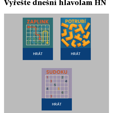
Vyřešte dnešní hlavolam HN
HRÁT
HRÁT
HRÁT