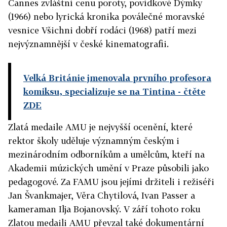
Cannes zvláštní cenu poroty, povídkové Dýmky
(1966) nebo lyrická kronika poválečné moravské
vesnice Všichni dobří rodáci (1968) patří mezi
nejvýznamnější v české kinematografii.
Velká Británie jmenovala prvního profesora
komiksu, specializuje se na Tintina
- čtěte
ZDE
Zlatá medaile AMU je nejvyšší ocenění, které
rektor školy uděluje významným českým i
mezinárodním odborníkům a umělcům, kteří na
Akademii múzických umění v Praze působili jako
pedagogové. Za FAMU jsou jejími držiteli i režiséři
Jan Švankmajer, Věra Chytilová, Ivan Passer a
kameraman Ilja Bojanovský. V září tohoto roku
Zlatou medaili AMU převzal také dokumentární