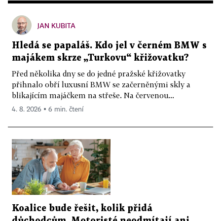
JAN KUBITA
Hledá se papaláš. Kdo jel v černém BMW s
majákem skrze „Turkovu“ křižovatku?
Před několika dny se do jedné pražské křižovatky
přihnalo obří luxusní BMW se začerněnými skly a
blikajícím majáčkem na střeše. Na červenou...
4. 8. 2026 ▪ 6 min. čtení
Koalice bude řešit, kolik přidá
důchodcům. Motoristé neodmítají ani