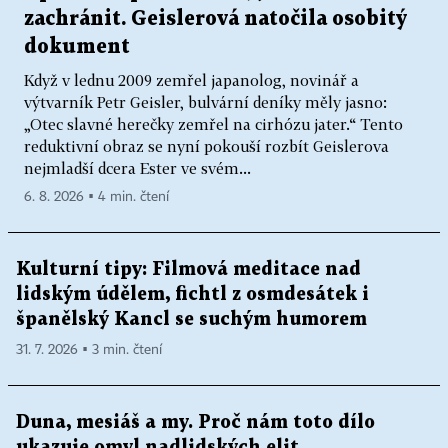
zachránit. Geislerová natočila osobitý
dokument
Když v lednu 2009 zemřel japanolog, novinář a
výtvarník Petr Geisler, bulvární deníky měly jasno:
„Otec slavné herečky zemřel na cirhózu jater.“ Tento
reduktivní obraz se nyní pokouší rozbít Geislerova
nejmladší dcera Ester ve svém...
6. 8. 2026 ▪ 4 min. čtení
Kulturní tipy: Filmová meditace nad
lidským údělem, fichtl z osmdesátek i
španělský Kancl se suchým humorem
31. 7. 2026 ▪ 3 min. čtení
Duna, mesiáš a my. Proč nám toto dílo
ukazuje omyl nadlidských elit