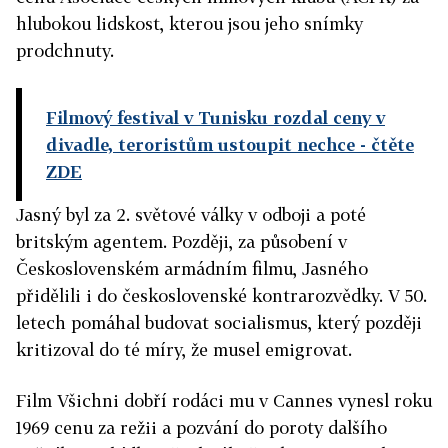
hlubokou lidskost, kterou jsou jeho snímky
prodchnuty.
Filmový festival v Tunisku rozdal ceny v
divadle, teroristům ustoupit nechce
- čtěte
ZDE
Jasný byl za 2. světové války v odboji a poté
britským agentem. Později, za působení v
Československém armádním filmu, Jasného
přidělili i do československé kontrarozvědky. V 50.
letech pomáhal budovat socialismus, který později
kritizoval do té míry, že musel emigrovat.
Film Všichni dobří rodáci mu v Cannes vynesl roku
1969 cenu za režii a pozvání do poroty dalšího