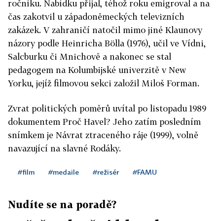
ročníku. Nabídku přijal, téhož roku emigroval a na
čas zakotvil u západoněmeckých televizních
zakázek. V zahraničí natočil mimo jiné Klaunovy
názory podle Heinricha Bölla (1976), učil ve Vídni,
Salcburku či Mnichově a nakonec se stal
pedagogem na Kolumbijské univerzitě v New
Yorku, jejíž filmovou sekci založil Miloš Forman.
Zvrat politických poměrů uvítal po listopadu 1989
dokumentem Proč Havel? Jeho zatím posledním
snímkem je Návrat ztraceného ráje (1999), volně
navazující na slavné Rodáky.
#film
#medaile
#režisér
#FAMU
Nudíte se na poradě?