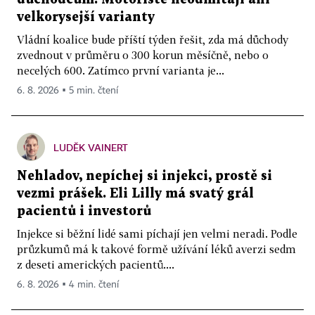
velkorysejší varianty
Vládní koalice bude příští týden řešit, zda má důchody
zvednout v průměru o 300 korun měsíčně, nebo o
necelých 600. Zatímco první varianta je...
6. 8. 2026 ▪ 5 min. čtení
LUDĚK VAINERT
Nehladov, nepíchej si injekci, prostě si
vezmi prášek. Eli Lilly má svatý grál
pacientů i investorů
Injekce si běžní lidé sami píchají jen velmi neradi. Podle
průzkumů má k takové formě užívání léků averzi sedm
z deseti amerických pacientů....
6. 8. 2026 ▪ 4 min. čtení