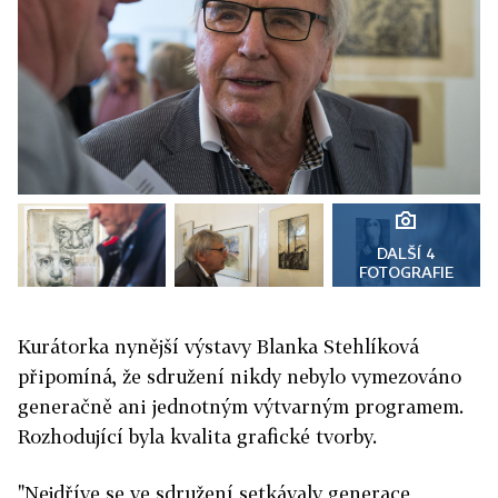
DALŠÍ 4
FOTOGRAFIE
Kurátorka nynější výstavy Blanka Stehlíková
připomíná, že sdružení nikdy nebylo vymezováno
generačně ani jednotným výtvarným programem.
Rozhodující byla kvalita grafické tvorby.
"Nejdříve se ve sdružení setkávaly generace