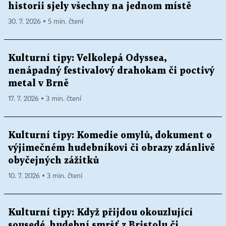
historii sjely všechny na jednom místě
30. 7. 2026 ▪ 5 min. čtení
Kulturní tipy: Velkolepá Odyssea,
nenápadný festivalový drahokam či poctivý
metal v Brně
17. 7. 2026 ▪ 3 min. čtení
Kulturní tipy: Komedie omylů, dokument o
výjimečném hudebníkovi či obrazy zdánlivě
obyčejných zážitků
10. 7. 2026 ▪ 3 min. čtení
Kulturní tipy: Když přijdou okouzlující
sousedé, hudební smršť z Bristolu či