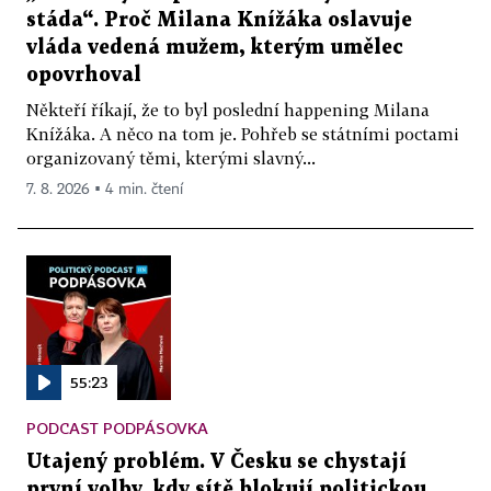
stáda“. Proč Milana Knížáka oslavuje
vláda vedená mužem, kterým umělec
opovrhoval
Někteří říkají, že to byl poslední happening Milana
Knížáka. A něco na tom je. Pohřeb se státními poctami
organizovaný těmi, kterými slavný...
7. 8. 2026 ▪ 4 min. čtení
55:23
PODCAST PODPÁSOVKA
Utajený problém. V Česku se chystají
první volby, kdy sítě blokují politickou