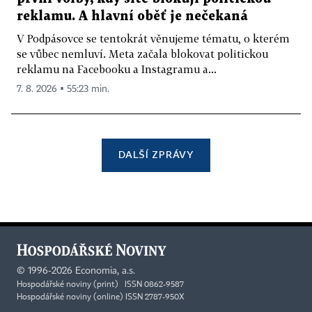
reklamu. A hlavní oběť je nečekaná
V Podpásovce se tentokrát věnujeme tématu, o kterém
se vůbec nemluví. Meta začala blokovat politickou
reklamu na Facebooku a Instagramu a...
7. 8. 2026 ▪ 55:23 min.
DALŠÍ ZPRÁVY
©
1996-2026
Economia, a.s.
Hospodářské noviny (print) ISSN 0862-9587
Hospodářské noviny (online) ISSN 2787-950X