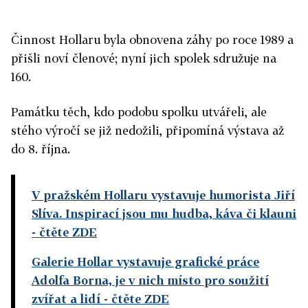
Činnost Hollaru byla obnovena záhy po roce 1989 a
přišli noví členové; nyní jich spolek sdružuje na
160.
Památku těch, kdo podobu spolku utvářeli, ale
stého výročí se již nedožili, připomíná výstava až
do 8. října.
V pražském Hollaru vystavuje humorista Jiří
Slíva. Inspirací jsou mu hudba, káva či klauni
- čtěte ZDE
Galerie Hollar vystavuje grafické práce
Adolfa Borna, je v nich místo pro soužití
zvířat a lidí
- čtěte ZDE