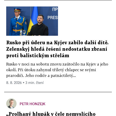
Rusko při úderu na Kyjev zabilo další dítě.
Zelenskyj hledá řešení nedostatku zbraní
proti balistickým střelám
Rusko v noci na sobotu znovu zaútočilo na Kyjev a jeho
okolí. Při útoku zahynul tříletý chlapec se svými
prarodiči. Jeho rodiče a patnáctiletý...
8. 8. 2026 ▪ 3 min. čtení
PETR HONZEJK
„Prolhaný hlupák v čele nemyslícího