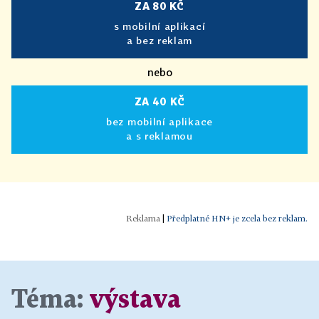
ZA 80 KČ
s mobilní aplikací
a bez reklam
nebo
ZA 40 KČ
bez mobilní aplikace
a s reklamou
|
Předplatné HN+ je zcela bez reklam.
Téma:
výstava