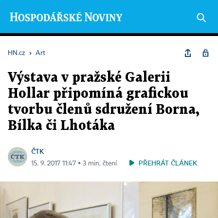
HN.cz
›
Art
Výstava v pražské Galerii
Hollar připomíná grafickou
tvorbu členů sdružení Borna,
Bílka či Lhotáka
ČTK
PŘEHRÁT ČLÁNEK
15. 9. 2017 11:47 ▪ 3 min. čtení