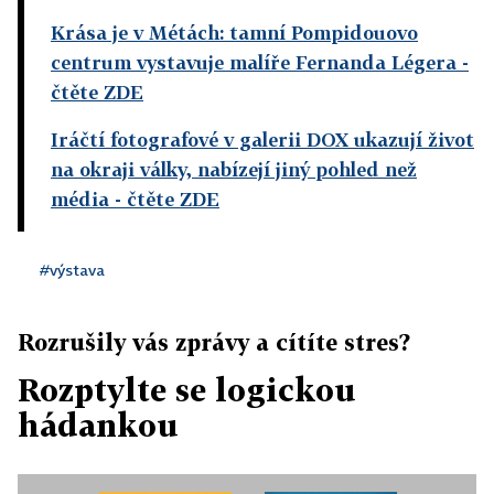
Krása je v Métách: tamní Pompidouovo
centrum vystavuje malíře Fernanda Légera
-
čtěte ZDE
Iráčtí fotografové v galerii DOX ukazují život
na okraji války, nabízejí jiný pohled než
média
- čtěte ZDE
#výstava
Rozrušily vás zprávy a cítíte stres?
Rozptylte se logickou
hádankou