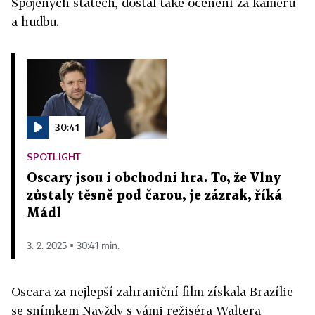
Spojených státech, dostal také ocenění za kameru
a hudbu.
30:41
SPOTLIGHT
Oscary jsou i obchodní hra. To, že Vlny
zůstaly těsně pod čarou, je zázrak, říká
Mádl
3. 2. 2025 ▪ 30:41 min.
Oscara za nejlepší zahraniční film získala Brazílie
se snímkem Navždy s vámi režiséra Waltera