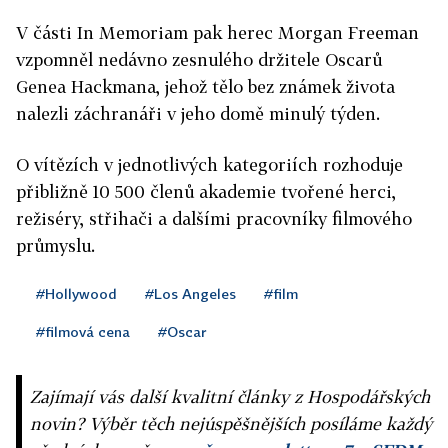
V části In Memoriam pak herec Morgan Freeman
vzpomněl nedávno zesnulého držitele Oscarů
Genea Hackmana, jehož tělo bez známek života
nalezli záchranáři v jeho domě minulý týden.
O vítězích v jednotlivých kategoriích rozhoduje
přibližně 10 500 členů akademie tvořené herci,
režiséry, střihači a dalšími pracovníky filmového
průmyslu.
#Hollywood
#Los Angeles
#film
#filmová cena
#Oscar
Zajímají vás další kvalitní články z Hospodářských
novin? Výběr těch nejúspěšnějších posíláme každý