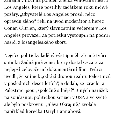
zahájila v noci na pondělí znělka věnovaná městu
Los Angeles, které postihly začátkem roku ničivé
požáry. „Obyvatelé Los Angeles prožili něco
opravdu zlého,“ řekl na úvod moderátor a herec
Conan O’Brien, který slavnostním večerem v Los
Angeles provázel. Za potlesku vystoupili na pódiu i
hasiči z losangeleského sboru.
Nejvíce politicky laděný výstup měli zřejmě tvůrci
snímku Žádná jiná země, který dostal Oscara za
nejlepší celovečerní dokumentární film. Tvůrci
uvedli, že snímek „odráží drsnou realitu Palestinců
v posledních desetiletích“, a dodali, že Izraelci a
Palestinci jsou „společně silnější“. Jiných narážek
na současnou politickou situaci v USA a ve světě
ale bylo poskrovnu. „Sláva Ukrajině,“ zvolala
například herečka Daryl Hannahová.