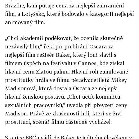
Brazílie, kam putuje cena za nejlepší zahraniční
film, a Lotyšsko, které bodovalo v kategorii nejlepší
animovaný film.
„Chci akademii poděkovat, že ocenila skutečně
nezávislý film,“ řekl při přebírání Oscara za
nejlepší film režisér Baker, který loni slavil s
filmem úspěch na festivalu v Cannes, kde získal
hlavní cenu Zlatou palmu. Hlavní roli zamilované
prostitutky hrála ve filmu pětadvacetiletá Mikey
Madisonová, která dostala Oscara ze nejlepší
hlavní ženskou postavu. „Chci uctít komunitu
sexuálních pracovníků,“ uvedla při převzetí ceny
Madison. Právě ze zkušeností lidí, kteří se živí
prostitucí, scénář filmu částečně vycházel.
Stanice BBC uvádí, že Baker je jediným člověkem v