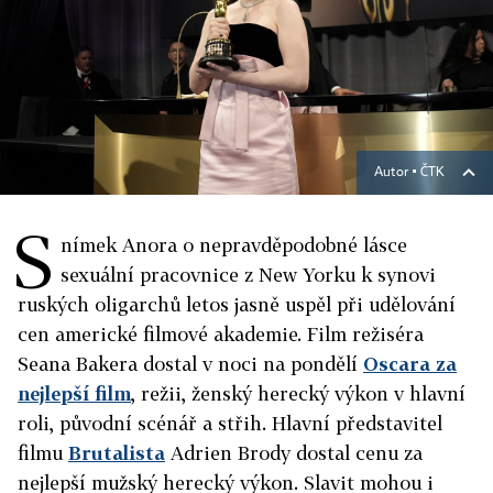
Autor ▪
ČTK
S
nímek Anora o nepravděpodobné lásce
sexuální pracovnice z New Yorku k synovi
ruských oligarchů letos jasně uspěl při udělování
cen americké filmové akademie. Film režiséra
Seana Bakera dostal v noci na pondělí
Oscara za
nejlepší film
, režii, ženský herecký výkon v hlavní
roli, původní scénář a střih. Hlavní představitel
filmu
Brutalista
Adrien Brody dostal cenu za
nejlepší mužský herecký výkon. Slavit mohou i