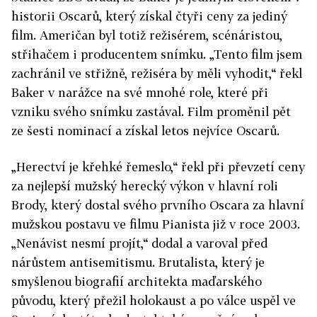
historii Oscarů, který získal čtyři ceny za jediný
film. Američan byl totiž režisérem, scénáristou,
střihačem i producentem snímku. „Tento film jsem
zachránil ve střižně, režiséra by měli vyhodit,“ řekl
Baker v narážce na své mnohé role, které při
vzniku svého snímku zastával. Film proměnil pět
ze šesti nominací a získal letos nejvíce Oscarů.
„Herectví je křehké řemeslo,“ řekl při převzetí ceny
za nejlepší mužský herecký výkon v hlavní roli
Brody, který dostal svého prvního Oscara za hlavní
mužskou postavu ve filmu Pianista již v roce 2003.
„Nenávist nesmí projít,“ dodal a varoval před
nárůstem antisemitismu. Brutalista, který je
smyšlenou biografií architekta maďarského
původu, který přežil holokaust a po válce uspěl ve