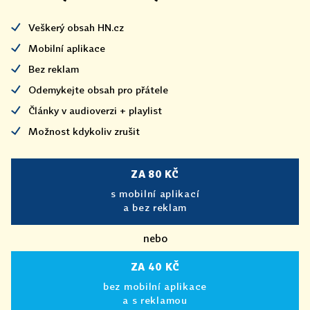
Veškerý obsah HN.cz
Mobilní aplikace
Bez reklam
Odemykejte obsah pro přátele
Články v audioverzi + playlist
Možnost kdykoliv zrušit
ZA 80 KČ
s mobilní aplikací
a bez reklam
nebo
ZA 40 KČ
bez mobilní aplikace
a s reklamou