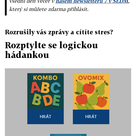
všední den večer v
našem newsletteru 7 v SEDM
,
který si můžete zdarma přihlásit.
Rozrušily vás zprávy a cítíte stres?
Rozptylte se logickou
hádankou
HRÁT
HRÁT