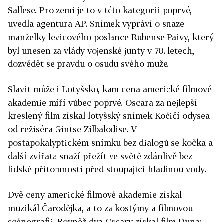
Sallese. Pro zemi je to v této kategorii poprvé,
uvedla agentura AP. Snímek vypráví o snaze
manželky levicového poslance Rubense Paivy, který
byl unesen za vlády vojenské junty v 70. letech,
dozvědět se pravdu o osudu svého muže.
Slavit může i Lotyšsko, kam cena americké filmové
akademie míří vůbec poprvé. Oscara za nejlepší
kreslený film získal lotyšský snímek Kočičí odysea
od režiséra Gintse Zilbalodise. V
postapokalyptickém snímku bez dialogů se kočka a
další zvířata snaží přežít ve světě zdánlivě bez
lidské přítomnosti před stoupající hladinou vody.
Dvě ceny americké filmové akademie získal
muzikál Čarodějka, a to za kostýmy a filmovou
scénografii. Rovněž dva Oscary získal film Duna: