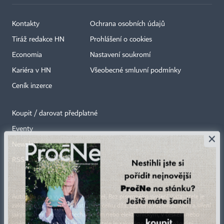
Kontakty
Ochrana osobních údajů
Tiráž redakce HN
Prohlášení o cookies
Economia
Nastavení soukromí
Kariéra v HN
Všeobecné smluvní podmínky
Ceník inzerce
Koupit / darovat předplatné
Eventy
×
Newslettery
RSS kanály
Autorská práva vykonává vydavatel. Bez písemného svolení vydavatele je
zakázáno jakékoli užití částí nebo celku díla, zejména rozmnožování a šíření
jakýmkoli způsobem, mechanickým nebo elektronickým, v českém nebo
jiném jazyce. Bez souhlasu vydavatele je zakázáno též rozmnožování