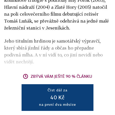
komiksové trilogie s podtituly Bílý Potok (2003),
Hlavní nádraží (2004) a Zlaté Hory (2005) natočil
na poli celovečerního filmu debutující režisér
Tomáš Luňák, se převážně odehrává na jedné malé
železniční stanici v Jeseníkách.
Jeho titulním hrdinou je samotářský výpravčí,
který sbírá jízdní řády a občas ho přepadne
podivná mlha. A v ní vidí to, co jiní nevidí nebo
vidět nechtějí.
ZBÝVÁ VÁM JEŠTĚ 90 % ČLÁNKU
Číst dál za
40 Kč
na první dva měsíce