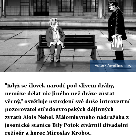
Autor ▪
Aerofilms
"Když se člověk narodí pod vlivem dráhy,
nemůže dělat nic jiného než dráze zůstat
věrný," osvětluje ustrojení své duše introvertní
pozorovatel středoevropských dějinných
zvratů Alois Nebel. Málomluvného nádražáka z
jesenické stanice Bílý Potok ztvárnil divadelní
režisér a herec Miroslav Krobot.