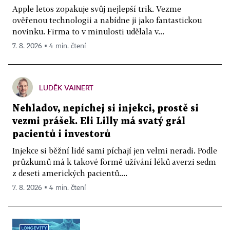
Apple letos zopakuje svůj nejlepší trik. Vezme
ověřenou technologii a nabídne ji jako fantastickou
novinku. Firma to v minulosti udělala v...
7. 8. 2026 ▪ 4 min. čtení
LUDĚK VAINERT
Nehladov, nepíchej si injekci, prostě si
vezmi prášek. Eli Lilly má svatý grál
pacientů i investorů
Injekce si běžní lidé sami píchají jen velmi neradi. Podle
průzkumů má k takové formě užívání léků averzi sedm
z deseti amerických pacientů....
7. 8. 2026 ▪ 4 min. čtení