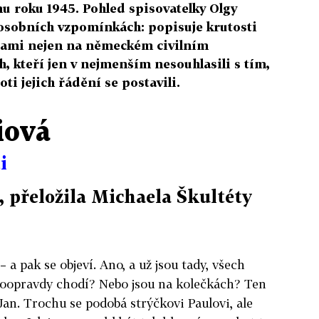
u roku 1945. Pohled spisovatelky Olgy
 osobních vzpomínkách: popisuje krutosti
ami nejen na německém civilním
ch, kteří jen v nejmenším nesouhlasili s tím,
oti jejich řádění se postavili.
iová
i
, přeložila Michaela Škultéty
– a pak se objeví. Ano, a už jsou tady, všech
 doopravdy chodí? Nebo jsou na kolečkách? Ten
Jan. Trochu se podobá strýčkovi Paulovi, ale