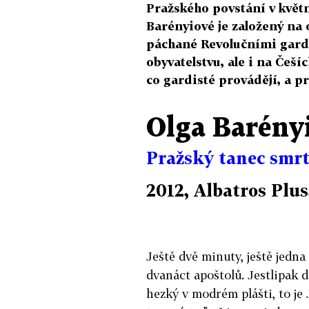
Pražského povstání v květn
Barényiové je založený na
páchané Revolučními gard
obyvatelstvu, ale i na Češí
co gardisté provádějí, a pr
Olga Barény
Pražský tanec smrt
2012, Albatros Plus
Ještě dvě minuty, ještě jedna 
dvanáct apoštolů. Jestlipak
hezký v modrém plášti, to je 