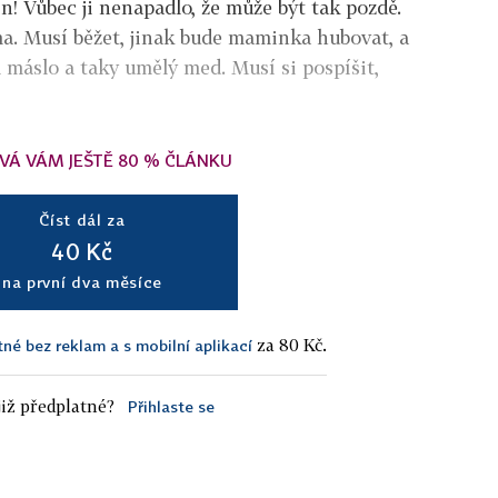
in! Vůbec ji nenapadlo, že může být tak pozdě.
a. Musí běžet, jinak bude maminka hubovat, a
 máslo a taky umělý med. Musí si pospíšit,
VÁ VÁM JEŠTĚ 80 % ČLÁNKU
Číst dál za
40 Kč
na první dva měsíce
za 80 Kč.
tné bez reklam a s mobilní aplikací
iž předplatné?
Přihlaste se