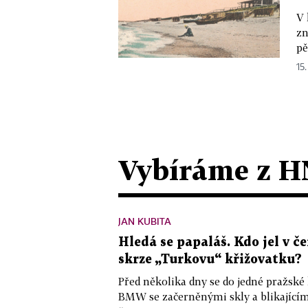
V 
zn
pě
15.
Vybíráme z H
JAN KUBITA
Hledá se papaláš. Kdo jel v
skrze „Turkovu“ křižovatku?
Před několika dny se do jedné pražské
BMW se začerněnými skly a blikající