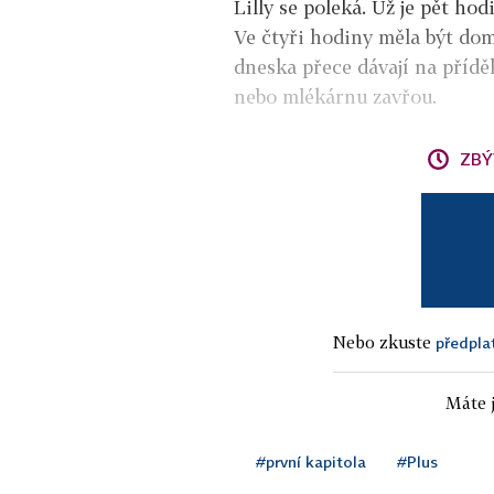
Lilly se poleká. Už je pět hod
Ve čtyři hodiny měla být dom
dneska přece dávají na příděl
nebo mlékárnu zavřou.
ZBÝ
Nebo zkuste
předpla
Máte j
#první kapitola
#Plus