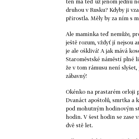
ten má teď už jenom jednu n
druhou v Rusku? Kdyby ji vzal
přirostla. Měly by za ním s m
Ale maminka teď nemůže, prot
ještě rozum, vždyť jí nejsou a
je ale ošklivá! A jak mává kos
Staroměstské náměstí plné lid
že v tom rámusu není slyšet, 
zábavný!
Okénko na prastarém orloji p
Dvanáct apoštolů, smrtka a k
pod mohutným hodinovým str
hodin. V šest hodin se zase v
dvě stě let.