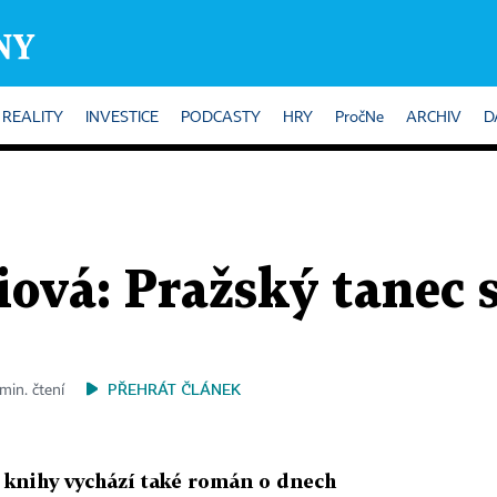
REALITY
INVESTICE
PODCASTY
HRY
PročNe
ARCHIV
D
ová: Pražský tanec 
PŘEHRÁT ČLÁNEK
min. čtení
ět knihy vychází také román o dnech