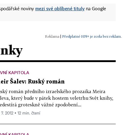
mezi své oblíbené tituly
ospodářské noviny
na Google
|
Předplatné HN+ je zcela bez reklam.
ánky
VNÍ KAPITOLA
eir Šalev: Ruský román
ský román předního izraelského prozaika Meira
leva, který bude v pátek hostem veletrhu Svět knihy,
edestírá groteskně vážné zpodobení...
 7. 2012 ▪ 12 min. čtení
VNÍ KAPITOLA