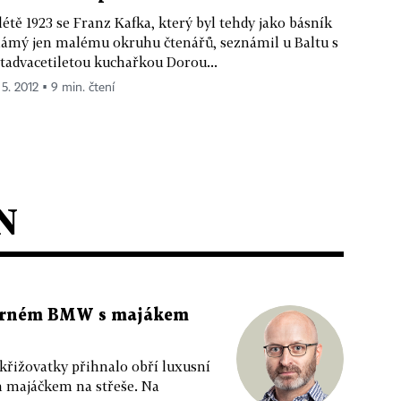
létě 1923 se Franz Kafka, který byl tehdy jako básník
ámý jen malému okruhu čtenářů, seznámil u Baltu s
tadvacetiletou kuchařkou Dorou...
 5. 2012 ▪ 9 min. čtení
N
 černém BMW s majákem
 křižovatky přihnalo obří luxusní
m majáčkem na střeše. Na