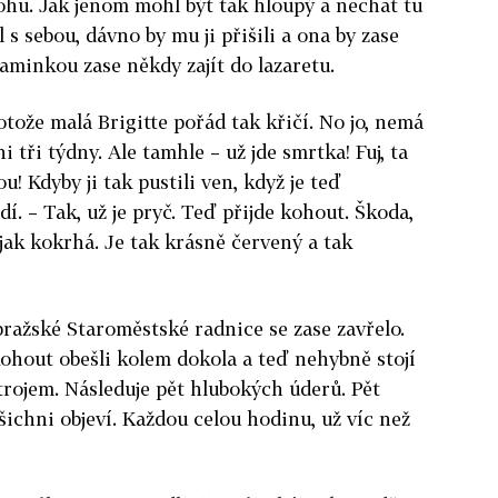
ohu. Jak jenom mohl být tak hloupý a nechat tu
 s sebou, dávno by mu ji přišili a ona by zase
aminkou zase někdy zajít do lazaretu.
ože malá Brigitte pořád tak křičí. No jo, nemá
ni tři týdny. Ale tamhle – už jde smrtka! Fuj, ta
ou! Kdyby ji tak pustili ven, když je teď
í. – Tak, už je pryč. Teď přijde kohout. Škoda,
jak kokrhá. Je tak krásně červený a tak
ražské Staroměstské radnice se zase zavřelo.
ohout obešli kolem dokola a teď nehybně stojí
ojem. Následuje pět hlubokých úderů. Pět
šichni objeví. Každou celou hodinu, už víc než