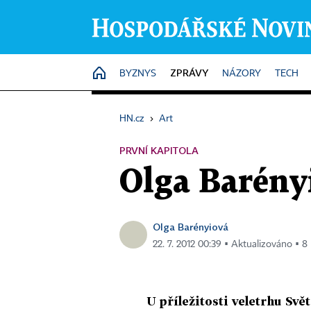
ZPRÁVY
HOME
BYZNYS
NÁZORY
TECH
HN.cz
›
Art
PRVNÍ KAPITOLA
Olga Barényi
Olga Barényiová
22. 7. 2012 00:39 ▪ Aktualizováno ▪ 8 
U příležitosti veletrhu Sv