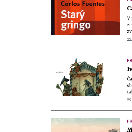
C
V 
ze
zv
22.
PR
I
Čá
sb
ta
29
PR
M