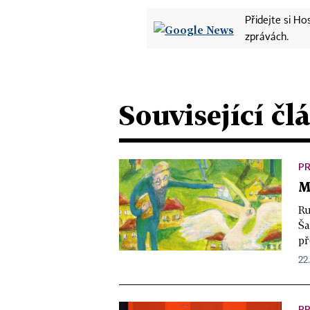
Přidejte si H
zprávách.
Související čl
PR
M
Ru
Ša
př
22.
PR