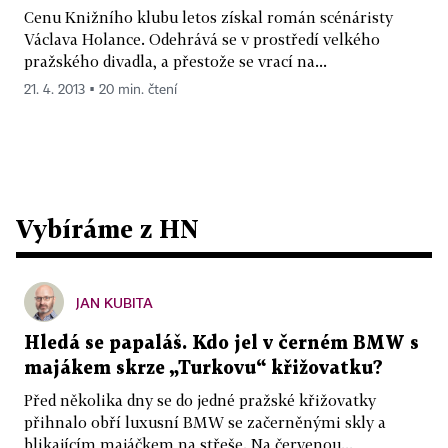
Cenu Knižního klubu letos získal román scénáristy
Václava Holance. Odehrává se v prostředí velkého
pražského divadla, a přestože se vrací na...
21. 4. 2013 ▪ 20 min. čtení
Vybíráme z HN
JAN KUBITA
Hledá se papaláš. Kdo jel v černém BMW s
majákem skrze „Turkovu“ křižovatku?
Před několika dny se do jedné pražské křižovatky
přihnalo obří luxusní BMW se začerněnými skly a
blikajícím majáčkem na střeše. Na červenou...