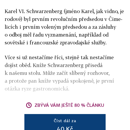
Karel VI. Schwar­zenberg (jméno Karel, jak vidno, je
rodové) byl prvním revolučním předsedou v Čime­
licích i prvním voleným předsedou a za zásluhy
o odboj měl řadu vyznamenání, například od
sovětské i francouzské zpravodajské služby.
Více si už nestačíme říci, stejně tak nestačíme
dojíst oběd. Kníže Schwarzenberg přisedá
k našemu stolu. Může začít slíbený rozhovor,
a protože pan kníže vypadá spokojeně, je první
otázka ryze gastronomická.
ZBÝVÁ VÁM JEŠTĚ 80 % ČLÁNKU
Číst dál za
40 Kč