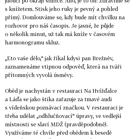
jdoucí po okraji silnice. Ano, je to on! Zdravíme se
s knížetem. Stisk jeho ruky je pevný a pohled
přímý. Domlouváme se, kdy bude mít chvilku na
rozhovor pro náš časopis. Je jasné, že půjde
o několik minut, už tak má kníže v časovém
harmonogramu skluz.
„Eto vaše dělo,“ jak říkal kdysi pan Brežněv,
zaznamenáme vtipnou odpověď, která na tváři
přítomných vyvolá úsměvy.
Oběd je nachystán v restauraci Na Hvížďalce
a Láďa se jako štika zařazuje za tmavé audi
s vídeňskou poznávací značkou. V restauraci je
třeba udělat „odhlučňovací“ úpravy, ve vedlejší
místnosti se slaví MDŽ (pravděpodobně).
Využíváme té chvíle před obědem k besedě