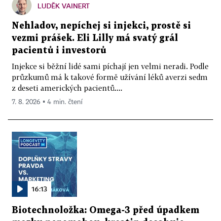
LUDĚK VAINERT
Nehladov, nepíchej si injekci, prostě si
vezmi prášek. Eli Lilly má svatý grál
pacientů i investorů
Injekce si běžní lidé sami píchají jen velmi neradi. Podle
průzkumů má k takové formě užívání léků averzi sedm
z deseti amerických pacientů....
7. 8. 2026 ▪ 4 min. čtení
16:13
Biotechnoložka: Omega-3 před úpadkem