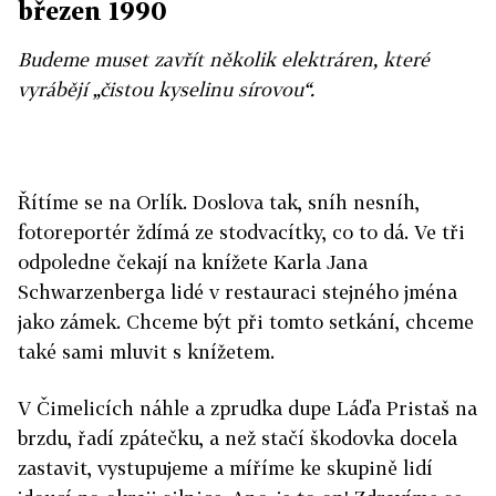
březen 1990
Budeme muset zavřít několik elektráren, které
vyrábějí „čistou kyselinu sírovou“.
Řítíme se na Orlík. Doslova tak, sníh nesníh,
fotoreportér ždímá ze stodvacítky, co to dá. Ve tři
odpoledne čekají na knížete Karla Jana
Schwarzenberga lidé v restauraci stejného jména
jako zámek. Chceme být při tomto setkání, chceme
také sami mluvit s knížetem.
V Čimelicích náhle a zprudka dupe Láďa Pristaš na
brzdu, řadí zpátečku, a než stačí škodovka docela
zastavit, vystupujeme a míříme ke skupině lidí