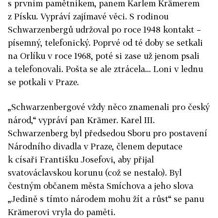
s prvním pamětníkem, panem Karlem Krämerem
z Písku. Vypráví zajímavé věci. S rodinou
Schwarzenbergů udržoval po roce 1948 kontakt –
písemný, telefonický. Poprvé od té doby se setkali
na Orlíku v roce 1968, poté si zase už jenom psali
a telefonovali. Pošta se ale ztrácela... Loni v lednu
se potkali v Praze.
„Schwarzenbergové vždy něco znamenali pro český
národ,“ vypráví pan Krämer. Karel III.
Schwarzenberg byl předsedou Sboru pro postavení
Národního divadla v Praze, členem deputace
k císaři Františku Josefovi, aby přijal
svatováclavskou korunu (což se nestalo). Byl
čestným občanem města Smíchova a jeho slova
„Jedině s tímto národem mohu žít a růst“ se panu
Krämerovi vryla do paměti.