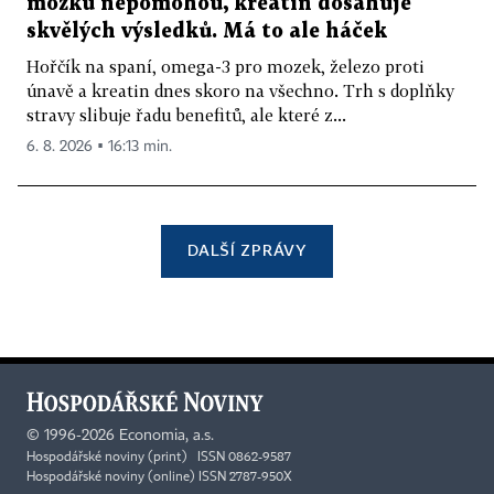
mozku nepomohou, kreatin dosahuje
skvělých výsledků. Má to ale háček
Hořčík na spaní, omega-3 pro mozek, železo proti
únavě a kreatin dnes skoro na všechno. Trh s doplňky
stravy slibuje řadu benefitů, ale které z...
6. 8. 2026 ▪ 16:13 min.
DALŠÍ ZPRÁVY
©
1996-2026
Economia, a.s.
Hospodářské noviny (print) ISSN 0862-9587
Hospodářské noviny (online) ISSN 2787-950X