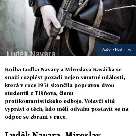
Autor ▪
Host
Kniha Luďka Navary a Miroslava Kasáčka se
snaží rozplést pozadí nejen smutné události,
která v roce 1951 skončila popravou dvou
studentů z Tišňova, členů
protikomunistického odboje. Volavčí sítě
vypráví o těch, kdo měli odvahu postavit se na
odpor se zbraní v ruce.