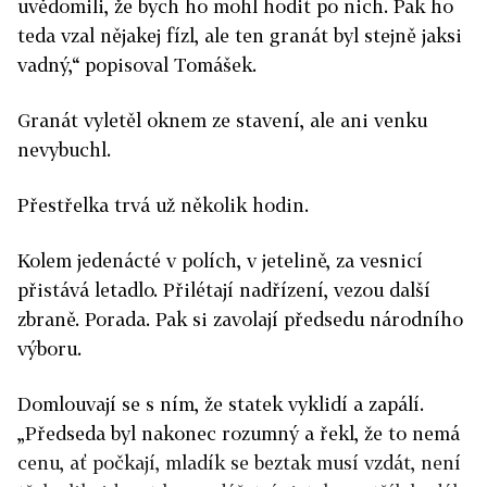
uvědomili, že bych ho mohl hodit po nich. Pak ho
teda vzal nějakej fízl, ale ten granát byl stejně jaksi
vadný,“ popisoval Tomášek.
Granát vyletěl oknem ze stavení, ale ani venku
nevybuchl.
Přestřelka trvá už několik hodin.
Kolem jedenácté v polích, v jetelině, za vesnicí
přistává letadlo. Přilétají nadřízení, vezou další
zbraně. Porada. Pak si zavolají předsedu národního
výboru.
Domlouvají se s ním, že statek vyklidí a zapálí.
„Předseda byl nakonec rozumný a řekl, že to nemá
cenu, ať počkají, mladík se beztak musí vzdát, není