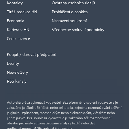
Kontakty
Ochrana osobních údajů
Tiráž redakce HN
Prohlášení o cookies
Economia
Nastavení soukromí
Kariéra v HN
Všeobecné smluvní podmínky
Ceník inzerce
Koupit / darovat předplatné
Eventy
×
Newslettery
RSS kanály
Autorská práva vykonává vydavatel. Bez písemného svolení vydavatele je
zakázáno jakékoli užití částí nebo celku díla, zejména rozmnožování a šíření
jakýmkoli způsobem, mechanickým nebo elektronickým, v českém nebo
jiném jazyce. Bez souhlasu vydavatele je zakázáno též rozmnožování
obsahu pro účely automatizované analýzy textů nebo dat
podle ustanovení § 39c autorského zákona.