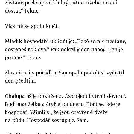
zůstane překvapivě klidný. „Mne živého nesmí
dostat,“ řekne.
Vlastně se spolu loučí.
Mladík hospodáře uklidňuje: „Tobě se nic nestane,
dostaneš rok dva.“ Pak odloží jeden náboj. „Ten je
pro mě,“ řekne.
Zbraně má v pořádku. Samopal i pistoli si vyčistil
den předtím.
Chalupa už je obklíčená. Ozbrojenci vtrhli dovnitř.
Budí manželku a čtyřletou dceru. Ptají se, kde je
hospodář. Všimli si, že jsou otevřené dveře
na půdu. Hospodář sestupuje. Sám.