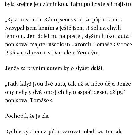
byla zřejmě jen záminkou. Tajní policisté šli najisto.
„Byla to středa. Ráno jsem vstal, že půjdu krmit.
Nasypal jsem koním a ještě jsem si šel na chvíli
lehnout. Jen dolehnu na postel, slyším hukot auta,“
popisoval majitel usedlosti Jaromír Tomášek v roce
1996 v rozhovoru s Danielem Ženatým.
Jenže za prvním autem bylo slyšet další.
„Tady když jsou dvě auta, tak už se něco děje. Jenže
ony nebyly dvě, ono jich bylo aspoň deset, džípy,“
popisoval Tomášek.
Pochopil, že je zle.
Rychle vybíhá na půdu varovat mladíka. Ten ale