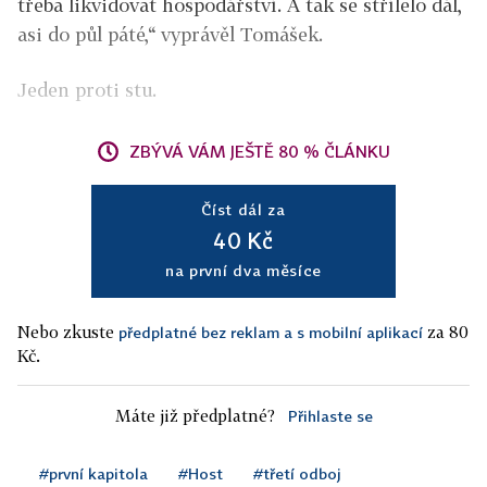
třeba likvidovat hospodářství. A tak se střílelo dál,
asi do půl páté,“ vyprávěl Tomášek.
Jeden proti stu.
ZBÝVÁ VÁM JEŠTĚ 80 % ČLÁNKU
Číst dál za
40 Kč
na první dva měsíce
Nebo zkuste
za 80
předplatné bez reklam a s mobilní aplikací
Kč.
Máte již předplatné?
Přihlaste se
#první kapitola
#Host
#třetí odboj