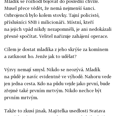
Mladík se rozhodl bojovat do poslední chvíle.
Musel přece vědět, že nemá nejmenší šanci.
Ozbrojenců bylo kolem stovky. Tajní policisté,
příslušníci SNB i milicionáři. Místní, kteří
na jejich vpád nikdy nezapomněli, je ani nedokázali
přesně spočítat. Velitel nařizuje zahájení operace.
Cílem je dostat mladíka z jeho skrýše za komínem
a zatknout ho. Jenže jak to udělat?
Výzvy nemají smysl. Nikdo se neozývá. Mladík
na půdě je navíc evidentně ve výhodě. Nahoru vede
jen jedna cesta. Kdo na půdu vejde jako první, bude
zřejmě také prvním mrtvým. Nikdo nechce být
prvním mrtvým.
Takže to zkusí jinak. Majitelka usedlosti Svatava