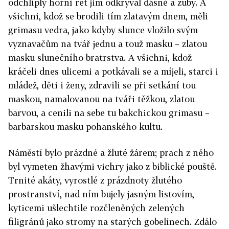
odchlíplý horní ret jim odkrýval dásně a zuby. A
všichni, kdož se brodili tím zlatavým dnem, měli
grimasu vedra, jako kdyby slunce vložilo svým
vyznavačům na tvář jednu a touž masku – zlatou
masku slunečního bratrstva. A všichni, kdož
kráčeli dnes ulicemi a potkávali se a míjeli, starci i
mládež, děti i ženy, zdravili se při setkání tou
maskou, namalovanou na tváři těžkou, zlatou
barvou, a cenili na sebe tu bakchickou grimasu –
barbarskou masku pohanského kultu.
Náměstí bylo prázdné a žluté žárem; prach z něho
byl vymeten žhavými vichry jako z biblické pouště.
Trnité akáty, vyrostlé z prázdnoty žlutého
prostranství, nad ním bujely jasným listovím,
kyticemi ušlechtile rozčleněných zelených
filigránů jako stromy na starých gobelínech. Zdálo