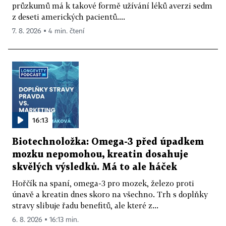
průzkumů má k takové formě užívání léků averzi sedm
z deseti amerických pacientů....
7. 8. 2026 ▪ 4 min. čtení
16:13
Biotechnoložka: Omega-3 před úpadkem
mozku nepomohou, kreatin dosahuje
skvělých výsledků. Má to ale háček
Hořčík na spaní, omega-3 pro mozek, železo proti
únavě a kreatin dnes skoro na všechno. Trh s doplňky
stravy slibuje řadu benefitů, ale které z...
6. 8. 2026 ▪ 16:13 min.