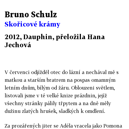
Bruno Schulz
Skořicové krámy
2012, Dauphin, přeložila Hana
Jechová
V červenci odjížděl otec do lázní a nechával mě s
matkou a starším bratrem na pospas omamným
letním dnům, bílým od žáru. Oblouzeni světlem,
listovali jsme v té velké knize prázdnin, jejíž
všechny stránky pálily třpytem a na dně měly
dužinu zlatých hrušek, sladkých k omdlení.
Za prozářených jiter se Adéla vracela jako Pomona