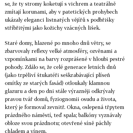
se, že ty stromy koketují s vichrem a teatrálně
zmítají korunami, aby v patetických prohybech
ukázaly eleganci listnatých vějířů s podbřišky
stříbřitými jako kožichy vzácných lišek.
Staré domy, hlazené po mnoho dnů větry, se
zbarvovaly reflexy velké atmosféry, ozvěnami a
vzpomínkami na barvy rozprášené v hloubi pestré
pohody. Zdálo se, že celé generace letních dnů
(jako trpěliví štukatéři seškrabávající plíseň
omítky ze starých fasád) otloukaly klamnou
glazuru a den po dni stále výrazněji odkrývaly
pravou tvář domů, fyziognomii osudu a života,
který je formoval zevnitř. Okna, oslepená třpytem
prázdného náměstí, teď spala; balkóny vyznávaly
obloze svou prázdnotu; otevřené síně páchly
chladem a vínem.