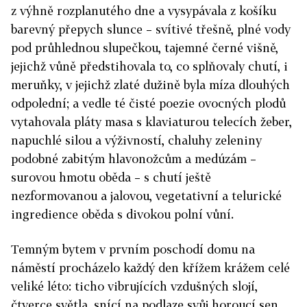
z výhně rozplanutého dne a vysypávala z košíku
barevný přepych slunce – svítivé třešně, plné vody
pod průhlednou slupečkou, tajemné černé višně,
jejichž vůně předstihovala to, co splňovaly chutí, i
meruňky, v jejichž zlaté dužině byla míza dlouhých
odpolední; a vedle té čisté poezie ovocných plodů
vytahovala pláty masa s klaviaturou telecích žeber,
napuchlé silou a výživností, chaluhy zeleniny
podobné zabitým hlavonožcům a medúzám –
surovou hmotu oběda – s chutí ještě
nezformovanou a jalovou, vegetativní a telurické
ingredience oběda s divokou polní vůní.
Temným bytem v prvním poschodí domu na
náměstí procházelo každý den křížem krážem celé
veliké léto: ticho vibrujících vzdušných slojí,
čtverce světla, snící na podlaze svůj horoucí sen,