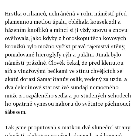
Hrstka otrhanců, uchráněná v rohu náměstí před
plamennou metlou úpalu, obléhala kousek zdi a
házením knoflíků a mincí si ji vždy znovu a znovu
ověřovala, jako kdyby z horoskopu těch kovových
kroužků bylo možno vyčíst pravé tajemství stěny,
pomalované hieroglyfy rýh a puklin. Jinak bylo
náměstí prázdné. Člověk čekal, že před klenutou
síň s vinařovými bečkami ve stínu chvějících se
akátů dorazí Samaritánův oslík, vedený za uzdu, a
dva čeledínové starostlivě sundají nemocného
muže z rozpáleného sedla a po studených schodech
ho opatrně vynesou nahoru do světnice páchnoucí
šábesem.
Tak jsme proputovali s matkou dvě sluneční strany
náměstí, vlekouce po všech domech své lomené