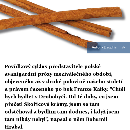
Autor ▪
Dauphin
Povídkový cyklus představitele polské
avantgardní prózy meziválečného období,
objeveného až v druhé polovině našeho století
a právem řazeného po bok Franze Kafky. "Chtěl
bych bydlet v Drohobyči. Od té doby, co jsem
přečetl Skořicové krámy, jsem se tam
odstěhoval a bydlím tam dodnes, i když jsem
tam nikdy nebyl", napsal o něm Bohumil
Hrabal.