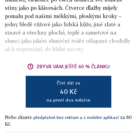
stíny jako po klávesách. Čtverce dlažby míjely
pomalu pod našimi měkkými, ploskými kroky –
jedny bledě růžové jako lidská kůže, jiné zlaté a
sinavé a všechny ploché, teplé a sametové na
slunci jako jakési sluneční tváře ošlapané chodidly
až k nepoznání, do blahé nicoty.
ZBÝVÁ VÁM JEŠTĚ 60 % ČLÁNKU
Číst dál za
40 Kč
na první dva měsíce
Nebo zkuste
za 80
předplatné bez reklam a s mobilní aplikací
Kč.