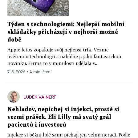
Týden s technologiemi: Nejlepší mobilní
skládačky přicházejí v nejhorší možné
době
Apple letos zopakuje svůj nejlepší trik. Vezme
ověřenou technologii a nabídne ji jako fantastickou
novinku. Firma to v minulosti udělala v...
7. 8. 2026 ▪ 4 min. čtení
LUDĚK VAINERT
Nehladov, nepíchej si injekci, prostě si
vezmi prášek. Eli Lilly má svatý grál
pacientů i investorů
Injekce si běžní lidé sami píchají jen velmi neradi. Podle