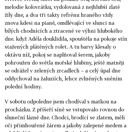
melodie kolovrátku, vydolovaná z nejhlubší zlaté
žíly dne, a dva tři takty refrénu hraného vždy
znova kdesi na pianě, omdlévající ve slunci na
bílých chodnících a ztracené ve výhni hlubokého
dne. když Adéla douklidila, spouštěla na pokoje stín
stažených plátěných rolet. A tu barvy klesaly o
oktávu níž, pokoj se naplňoval šerem, jakoby
pohroužen do světla mořské hlubiny, ještě matněji
se odrážel v zelených zrcadlech – a celý úpal dne
oddychoval na žaluziích, lehce zvlněných sněním
polední hodiny.
V sobotu odpoledne jsem chodíval s matkou na
procházku. Z příšeří síně se vstupovalo rovnou do
sluneční lázně dne. Chodci, brodící se zlatem, měli
oči přimhouřené žárem a jakoby zalepené medem a