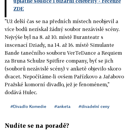
úplatné soudce i bizarní celebrity
- recenze
ZDE
"Už delší čas se na předních místech neobjevil a
více bodů nezískal žádný soubor nezávislé scény.
Nejvýše byl na 8. až 10. místě Buranteatr s
inscenací Dziady, na 14. až 16. místě Simulante
Bande tanečního souboru VerTeDance a Requiem
za Bruna Schulze Spitfire company, byť se jich
(souborů nezávislé scény) v anketě objevilo skoro
dvacet. Nepočítáme-li ovšem Pařízkovo a Jařabovo
Pražské komorní divadlo, jež je fenoménem,"
dodává Hulec.
#Divadlo Komedie
#anketa
#divadelní ceny
Nudíte se na poradě?