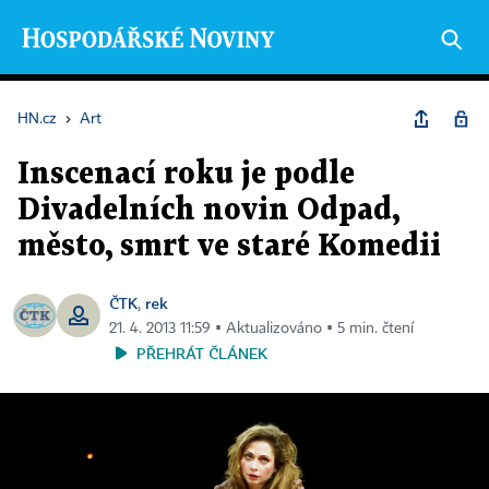
HN.cz
›
Art
Inscenací roku je podle
Divadelních novin Odpad,
město, smrt ve staré Komedii
ČTK
rek
,
21. 4. 2013 11:59 ▪ Aktualizováno ▪ 5 min. čtení
PŘEHRÁT ČLÁNEK