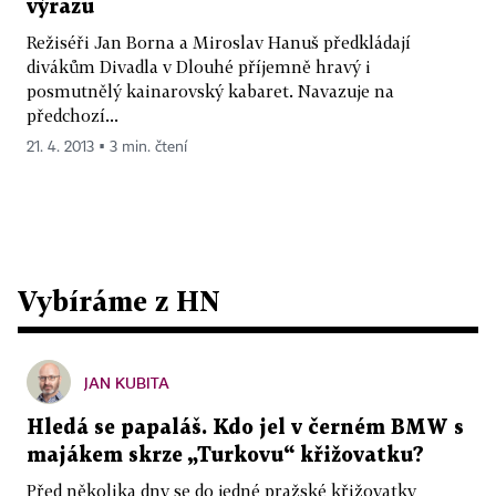
výrazu
Režiséři Jan Borna a Miroslav Hanuš předkládají
divákům Divadla v Dlouhé příjemně hravý i
posmutnělý kainarovský kabaret. Navazuje na
předchozí...
21. 4. 2013 ▪ 3 min. čtení
Vybíráme z HN
JAN KUBITA
Hledá se papaláš. Kdo jel v černém BMW s
majákem skrze „Turkovu“ křižovatku?
Před několika dny se do jedné pražské křižovatky