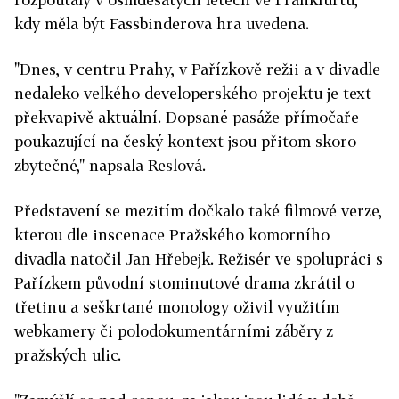
kdy měla být Fassbinderova hra uvedena.
"Dnes, v centru Prahy, v Pařízkově režii a v divadle
nedaleko velkého developerského projektu je text
překvapivě aktuální. Dopsané pasáže přímočaře
poukazující na český kontext jsou přitom skoro
zbytečné," napsala Reslová.
Představení se mezitím dočkalo také filmové verze,
kterou dle inscenace Pražského komorního
divadla natočil Jan Hřebejk. Režisér ve spolupráci s
Pařízkem původní stominutové drama zkrátil o
třetinu a seškrtané monology oživil využitím
webkamery či polodokumentárními záběry z
pražských ulic.