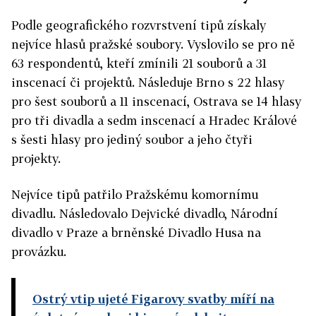
Podle geografického rozvrstvení tipů získaly
nejvíce hlasů pražské soubory. Vyslovilo se pro ně
63 respondentů, kteří zmínili 21 souborů a 31
inscenací či projektů. Následuje Brno s 22 hlasy
pro šest souborů a 11 inscenací, Ostrava se 14 hlasy
pro tři divadla a sedm inscenací a Hradec Králové
s šesti hlasy pro jediný soubor a jeho čtyři
projekty.
Nejvíce tipů patřilo Pražskému komornímu
divadlu. Následovalo Dejvické divadlo, Národní
divadlo v Praze a brněnské Divadlo Husa na
provázku.
Ostrý vtip ujeté Figarovy svatby míří na