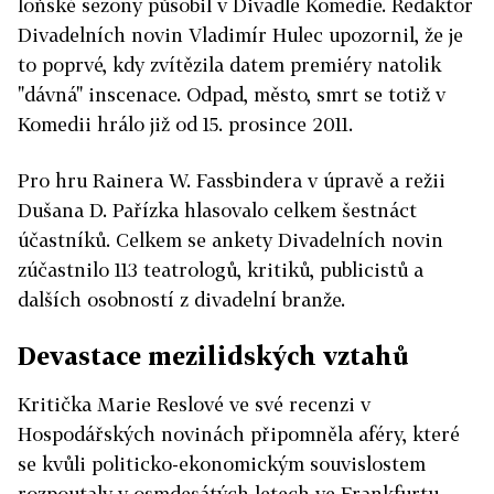
loňské sezony působil v Divadle Komedie. Redaktor
Divadelních novin Vladimír Hulec upozornil, že je
to poprvé, kdy zvítězila datem premiéry natolik
"dávná" inscenace. Odpad, město, smrt se totiž v
Komedii hrálo již od 15. prosince 2011.
Pro hru Rainera W. Fassbindera v úpravě a režii
Dušana D. Pařízka hlasovalo celkem šestnáct
účastníků. Celkem se ankety Divadelních novin
zúčastnilo 113 teatrologů, kritiků, publicistů a
dalších osobností z divadelní branže.
Devastace mezilidských vztahů
Kritička Marie Reslové ve své recenzi v
Hospodářských novinách připomněla aféry, které
se kvůli politicko-ekonomickým souvislostem
rozpoutaly v osmdesátých letech ve Frankfurtu,