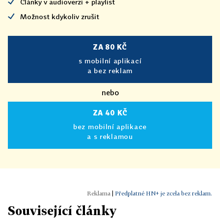
Články v audioverzi + playlist
Možnost kdykoliv zrušit
ZA 80 KČ
s mobilní aplikací
a bez reklam
nebo
ZA 40 KČ
bez mobilní aplikace
a s reklamou
|
Předplatné HN+ je zcela bez reklam.
Související články