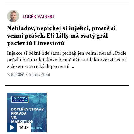
LUDĚK VAINERT
Nehladov, nepíchej si injekci, prostě si
vezmi prášek. Eli Lilly má svatý grál
pacientů i investorů
Injekce si běžní lidé sami píchají jen velmi neradi. Podle
průzkumů má k takové formě užívání léků averzi sedm
z deseti amerických pacientů....
7. 8. 2026 ▪ 4 min. čtení
16:13