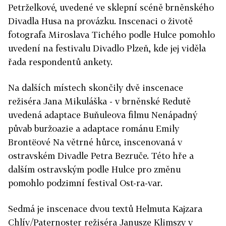
Petrželkové, uvedené ve sklepní scéně brněnského
Divadla Husa na provázku. Inscenaci o životě
fotografa Miroslava Tichého podle Hulce pomohlo
uvedení na festivalu Divadlo Plzeň, kde jej viděla
řada respondentů ankety.
Na dalších místech skončily dvě inscenace
režiséra Jana Mikuláška - v brněnské Redutě
uvedená adaptace Buňuleova filmu Nenápadný
půvab buržoazie a adaptace románu Emily
Brontëové Na větrné hůrce, inscenovaná v
ostravském Divadle Petra Bezruče. Této hře a
dalším ostravským podle Hulce pro změnu
pomohlo podzimní festival Ost-ra-var.
Sedmá je inscenace dvou textů Helmuta Kajzara
Chlív/Paternoster režiséra Janusze Klimszy v