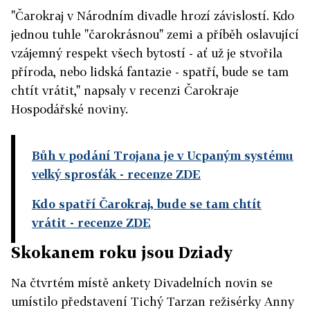
"Čarokraj v Národním divadle hrozí závislostí. Kdo
jednou tuhle "čarokrásnou" zemi a příběh oslavující
vzájemný respekt všech bytostí - ať už je stvořila
příroda, nebo lidská fantazie - spatří, bude se tam
chtít vrátit," napsaly v recenzi Čarokraje
Hospodářské noviny.
Bůh v podání Trojana je v Ucpaným systému
velký sprosťák
- recenze ZDE
Kdo spatří Čarokraj, bude se tam chtít
vrátit
- recenze ZDE
Skokanem roku jsou Dziady
Na čtvrtém místě ankety Divadelních novin se
umístilo představení Tichý Tarzan režisérky Anny