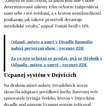
"Zamýšlí se nad cenou, za jakou jsou lidé v době
determinované zákony trhu ochotni (za)prodávat
sami sebe i své svědomí, a s krutou nemilosrdností
poukazuje, jak takové prostředí devastuje
mezilidské vztahy," napsal Tomáš Seidl v HN.
Odpad, město a smrt v Divadle Komedie
nabízí perverzní show
- recenze ZDE
Za co jste ochotni se prodat, ptá se Hřebejk v
Odpadu, městu a smrti
- recenze ZDE
Ucpanej systém v Dejvicích
Na druhém místě ankety Divadelních novin
skončila adaptace povídkové knihy Barevnej svět
spisovatele Irvinga Welshe, kterou v Dejvickém
divadle pod názvem Ucpanej systém režíroval