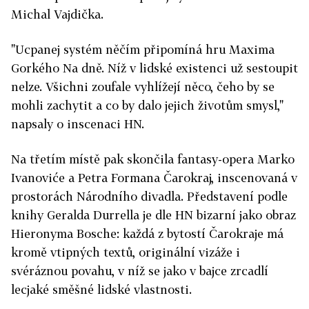
Michal Vajdička.
"Ucpanej systém něčím připomíná hru Maxima
Gorkého Na dně. Níž v lidské existenci už sestoupit
nelze. Všichni zoufale vyhlížejí něco, čeho by se
mohli zachytit a co by dalo jejich životům smysl,"
napsaly o inscenaci HN.
Na třetím místě pak skončila fantasy-opera Marko
Ivanoviće a Petra Formana Čarokraj, inscenovaná v
prostorách Národního divadla. Představení podle
knihy Geralda Durrella je dle HN bizarní jako obraz
Hieronyma Bosche: každá z bytostí Čarokraje má
kromě vtipných textů, originální vizáže i
svéráznou povahu, v níž se jako v bajce zrcadlí
lecjaké směšné lidské vlastnosti.