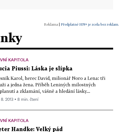
|
Předplatné HN+ je zcela bez reklam.
ánky
VNÍ KAPITOLA
ucia Piussi: Láska je slípka
sník Karol, herec David, milionář Noro a Lena: tři
ži a jedna žena. Příběh Leniných milostných
planutí a zklamání, vášně a hledání lásky...
 8. 2013 ▪ 8 min. čtení
VNÍ KAPITOLA
eter Handke: Velký pád