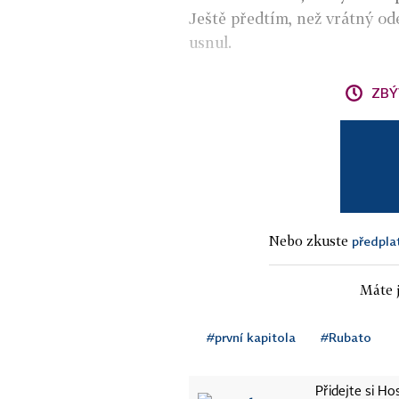
Ještě předtím, než vrátný ode
usnul.
ZBÝ
Nebo zkuste
předpla
Máte j
#první kapitola
#Rubato
Přidejte si H