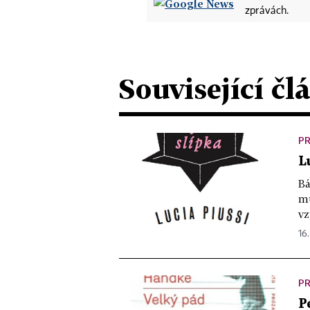
zprávách.
Související čl
PR
L
Bá
mu
vz
16.
PR
P