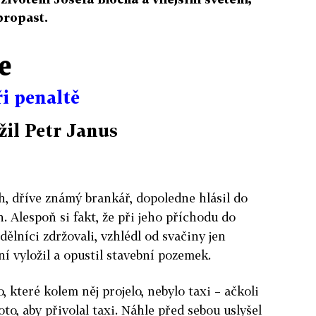
propast.
ke
ři penaltě
žil Petr Janus
, dříve známý brankář, dopoledne hlásil do
n. Alespoň si fakt, že při jeho příchodu do
dělníci zdržovali, vzhlédl od svačiny jen
í vyložil a opustil stavební pozemek.
o, které kolem něj projelo, nebylo taxi – ačkoli
to, aby přivolal taxi. Náhle před sebou uslyšel