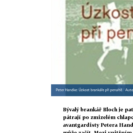
Peter Handke: Úzkost brankáře při penaltě
Auto
Bývalý brankář Bloch je pa
pátrají po zmizelém chlap
avantgardisty Petera Hand
může začít. Mezi vnitřním