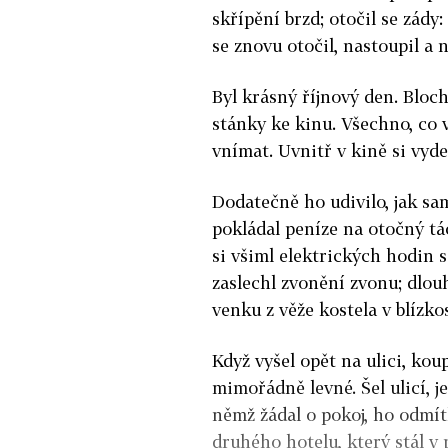
skřípění brzd; otočil se zády:
se znovu otočil, nastoupil a 
Byl krásný říjnový den. Bloch
stánky ke kinu. Všechno, co 
vnímat. Uvnitř v kině si vyd
Dodatečně ho udivilo, jak sa
pokládal peníze na otočný tá
si všiml elektrických hodin 
zaslechl zvonění zvonu; dlouh
venku z věže kostela v blízk
Když vyšel opět na ulici, koup
mimořádně levné. Šel ulicí, j
němž žádal o pokoj, ho odmít
druhého hotelu, který stál v 