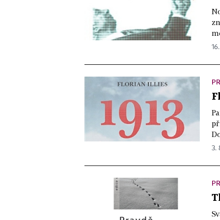
No
zn
me
16.
PR
F
Pa
př
Do
3. 
PR
T
Sv