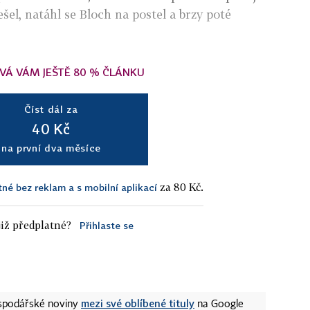
šel, natáhl se Bloch na postel a brzy poté
VÁ VÁM JEŠTĚ 80 % ČLÁNKU
Číst dál za
40 Kč
na první dva měsíce
za 80 Kč.
tné bez reklam a s mobilní aplikací
iž předplatné?
Přihlaste se
mezi své oblíbené tituly
ospodářské noviny
na Google