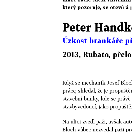
který pozoruje, se otevírá 
Peter Hand
Úzkost brankáře p
2013, Rubato, přelo
Když se mechanik Josef Bloch
práce, shledal, že je propuště
stavební buňky, kde se právě 
stavbyvedoucí, jako propuštěn
Na ulici zvedl paži, avšak aut
Bloch vůbec nezvedal paži pro