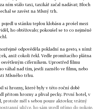
 za ním stálo taxi, taxikář začal nadávat; Bloch
nechal se zavést na Mlsný trh.
 pojedl u stánku teplou klobásu a prošel mezi
viděl, ho obtěžovalo; pokoušel se to co nejméně
echl.
mozřejmě odpověděla pokladní na gesto, s nímž
cek, aniž cokoli řekl. Vedle promítacího plátna
s osvětleným ciferníkem. Uprostřed filmu
o váhal nad tím, jestli zaznělo ve filmu, nebo
osti Mlsného trhu.
il si hrozny, které byly v této roční době
edl přitom hrozny a plival pecky. První hotel, v
l, protože měl s sebou pouze aktovku; vrátný
postranní uličce, ho sám uvedl přímo do pokoje.