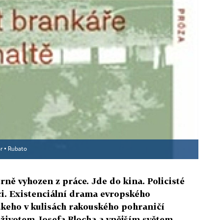
r ▪
Rubato
trně vyhozen z práce. Jde do kina. Policisté
ci. Existenciální drama evropského
keho v kulisách rakouského pohraničí
 životem Josefa Blocha a vnějším světem,