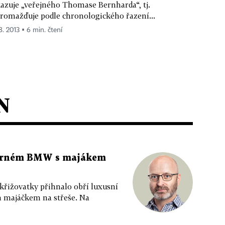
azuje „veřejného Thomase Bernharda“, tj.
romažďuje podle chronologického řazení...
8. 2013 ▪ 6 min. čtení
N
 černém BMW s majákem
 křižovatky přihnalo obří luxusní
m majáčkem na střeše. Na