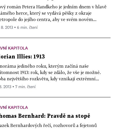
vý román Petera Handkeho je jedním dnem v hlavě
ámého herce, který se vydává pěšky z okraje
tropole do jejího centra, aby ve svém novém...
 8. 2013 ▪ 6 min. čtení
VNÍ KAPITOLA
lorian Illies: 1913
noráma jediného roku, kterým začíná naše
ítomnost 1913: rok, kdy se zdálo, že vše je možné.
ba největšího rozkvětu, kdy vznikají extrémní...
8. 2013 ▪ 7 min. čtení
VNÍ KAPITOLA
homas Bernhard: Pravdě na stopě
azek Bernhardových řečí, rozhovorů a fejetonů