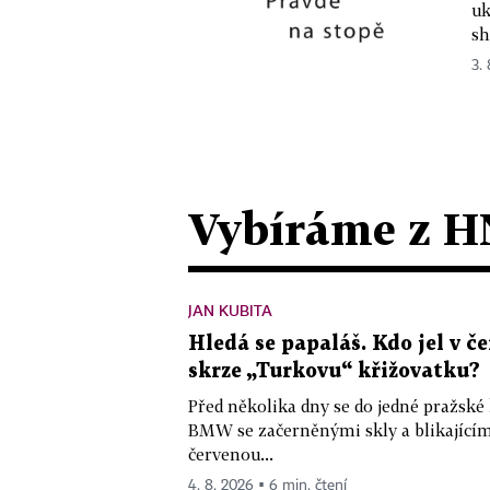
uk
sh
3. 
Vybíráme z H
JAN KUBITA
Hledá se papaláš. Kdo jel v
skrze „Turkovu“ křižovatku?
Před několika dny se do jedné pražské
BMW se začerněnými skly a blikající
červenou...
4. 8. 2026 ▪ 6 min. čtení