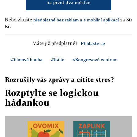
na první dva měsíce
Nebo zkuste
za 80
předplatné bez reklam a s mobilní aplikací
Kč.
Máte již předplatné?
Přihlaste se
#filmová hudba
#Itálie
#Kongresové centrum
Rozrušily vás zprávy a cítíte stres?
Rozptylte se logickou
hádankou