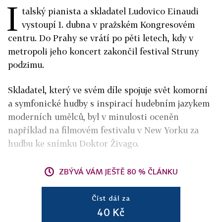
I
talský pianista a skladatel Ludovico Einaudi
vystoupí 1. dubna v pražském Kongresovém
centru. Do Prahy se vrátí po pěti letech, kdy v
metropoli jeho koncert zakončil festival Struny
podzimu.
Skladatel, který ve svém díle spojuje svět komorní
a symfonické hudby s inspirací hudebním jazykem
moderních umělců, byl v minulosti oceněn
například na filmovém festivalu v New Yorku za
hudbu ke snímku Doktor Živago.
ZBÝVÁ VÁM JEŠTĚ 80 % ČLÁNKU
Číst dál za
40 Kč