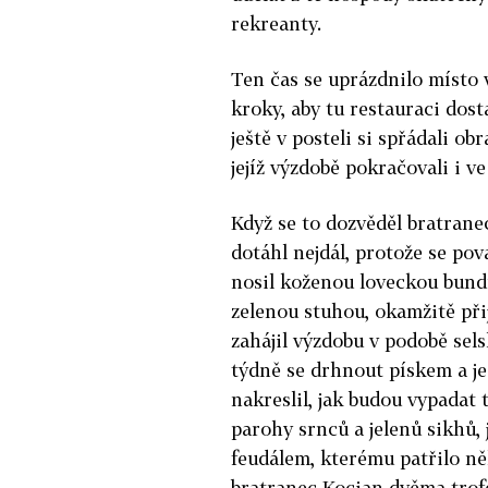
rekreanty.
Ten čas se uprázdnilo místo 
kroky, aby tu restauraci dost
ještě v posteli si spřádali o
jejíž výzdobě pokračovali i v
Když se to dozvěděl bratranec
dotáhl nejdál, protože se pov
nosil kože­nou loveckou bund
zelenou stuhou, okamžitě přij
zahájil výzdobu v po­době sels
týdně se drhnout pískem a j
nakreslil, jak budou vypadat t
parohy srnců a jelenů sikhů,
feudálem, kterému patřilo něko
bratranec Kocian dvěma trofe