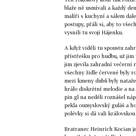
blaže­ ně usmívali a každý den
malíři s kuchyní a sálem dale
postupy, přáli si, aby to všec
vysnili tu svoji Hájenku.
A když viděli tu spoustu zah
přístřešku pro hudbu, už jim 
jim zjevila zahradní večerní 
všechny židle červené byly r
mezi kmeny dubů byly natažen
hrálo diskrétní melodie a na 
pin­ gl na neděli roznášel ná
pekla oumyslovský guláš a h
polévky si dá­ vali královskou
Bratranec Heinrich Kocian je