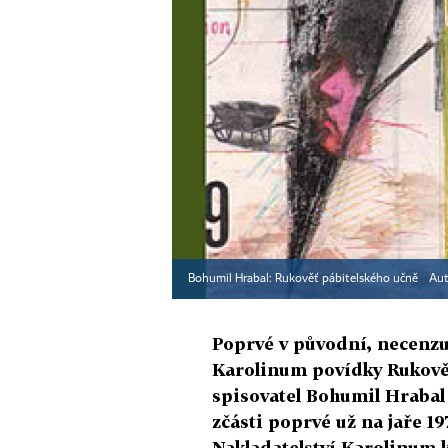
Bohumil Hrabal: Rukověť pábitelského učně
Aut
Poprvé v původní, necenzu
Karolinum povídky Rukověť 
spisovatel Bohumil Hrabal 
zčásti poprvé už na jaře 1
Nakladatelství Karolinum 