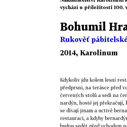
vychází u příležitosti 100.
Bohumil Hra
Rukověť pábitelsk
2014, Karolinum
Kdykoliv jdu kolem lesní res
předprsni, na terásce před v
červených stolů a sedí na čer
nardýn, hosté jej překračují, 
se dívají jinam a uctivě berna
restauraci, a kdyby bernardýn 
budou sedět před vchodem na 