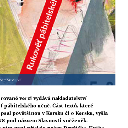
or ▪
Karolinum
rované verzi vydává nakladatelství
pábitelského učně. Část textů, které
psal povětšinou v Kersku či o Kersku, vyšla
978 pod názvem Slavnosti sněženěk.
k nim nyní přidalo prózu Družička. Kniha