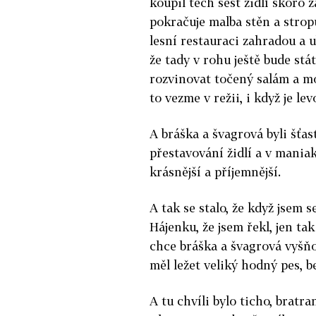
koupil těch šest židlí skoro za
pokračuje malba stěn a stropů
lesní restauraci za­hradou a 
že tady v rohu ještě bude stá
rozvinovat točený salám a mo
to vezme v režii, i když je l
A bráška a švagrová byli šťast
přestavování židlí a v maniak
krásnější a příjem­nější.
A tak se stalo, že když jsem s
Hájenku, že jsem řekl, jen ta
chce bráš­ka a švagrová vyšň
měl ležet veliký hodný pes, 
A tu chvíli bylo ticho, bratra