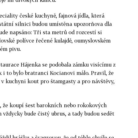
cia­lity české kuchyně, fajnová jídla, která
státní silnici budou umístěna upozorňova­ dla
ude napsáno: Tři sta metrů od rozcestí si
lovské polívce řečené kulajdě, oumyslovském
ném pivu.
e­staurace Hájenka se podobala zámku visícímu z
 i to bylo bratranci Kocianovi málo. Pravil, že
 v kuchyni kout pro štamgasty a pro návštěvy,
l, že koupí šest barokních nebo rokokových
ém vždycky bude čistý ubrus, a tady budou sedět
ždil brášku a švagrovou, že od téhle chvíle se