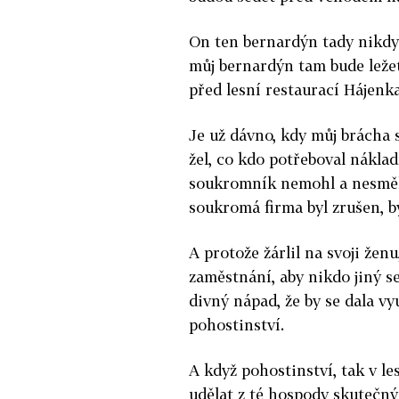
On ten bernardýn tady ni­kdy 
můj bernardýn tam bude ležet
před lesní restaurací Hájenka
Je už dávno, kdy můj brácha se
žel, co kdo potřeboval náklad
soukromník nemohl a nesměl j
soukromá firma byl zrušen, b
A protože žárlil na svoji ženu
zaměstnání, aby nikdo jiný s
divný nápad, že by se dala vy
pohostinství.
A když pohostinství, tak v le
udělat z té hospody skutečný