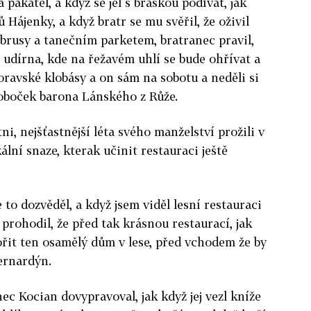
 pakatel, a když se jel s bráškou po­dívat, jak
 Hájenky, a když bratr se mu svěřil, že oživil
ubrusy a tanečním parketem, bratranec pravil,
t udírna, kde na řežavém uhlí se bude ohřívat a
­ravské klobásy a on sám na sobotu a neděli si
evoboček barona Lánského z Růže.
ni, nejšťastnější léta svého manželství prožili v
ální snaze, kterak učinit restauraci ještě
e to dozvěděl, a když jsem viděl lesní restauraci
k prohodil, že před tak krásnou restaurací, jak
ořit ten osamělý dům v lese, před vchodem že by
bernardýn.
nec Kocian dovypravoval, jak když jej vezl kníže