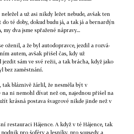
neležel a už asi nikdy ležet nebude, avšak ten
 do té doby, dokud budu já, a tak já a bernardýn
, my dva jsme spřažené nápravy...
 oženil, a že byl autodopravce, jezdil a rozvá­
ním autem, avšak přišel čas, kdy už
ezdit sám ve své režii, a tak brácha, když jako
yl bez zaměstnání.
, tak bláznivě žárlil, že nesměla být v
e na ni nemohl dívat než on, najednou přišel na
užít krásná po­stava švagrové nikde jinde než v
sní restauraci Hájence. A když v té Hájence, tak
 podnik pro šoféry a lesníky, pro sousedy a