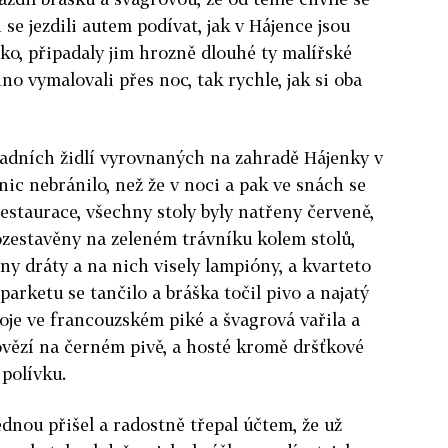
 se jezdili autem podívat, jak v Hájence jsou
ko, připa­daly jim hrozně dlouhé ty malířské
hno vymalovali přes noc, tak rychle, jak si oba
radních židlí vyrovnaných na zahradě Hájenky v
nic nebránilo, než že v noci a pak ve snách se
restaurace, všechny stoly byly natřeny červeně,
ozestavěny na zeleném trávníku kolem stolů,
y dráty a na nich visely lampióny, a kvarteto
parketu se tančilo a bráška točil pivo a najatý
poje ve francouzském piké a švagrová vařila a
ovězí na černém pivě, a hosté kromě dršťkové
 polívku.
dnou přišel a radostně třepal účtem, že už