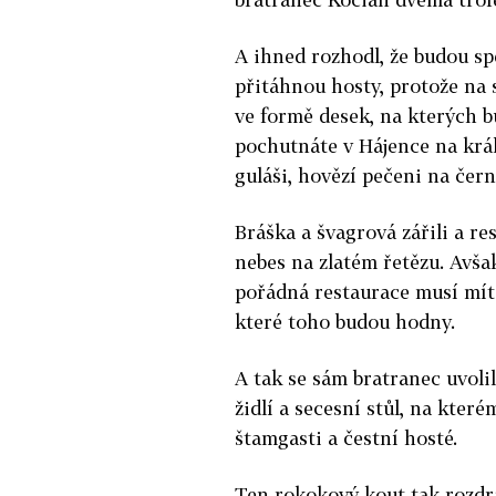
A ihned rozhodl, že budou spe
přitáhnou hosty, protože na 
ve formě desek, na kterých b
pochutnáte v Hájence na krá
guláši, hovězí pečeni na čer
Bráška a švagrová zářili a r
nebes na zlatém řetězu. Avšak
pořádná restaurace musí mít
které toho budou hodny.
A tak se sám bratranec uvoli
židlí a secesní stůl, na kter
štamgasti a čestní hosté.
Ten rokokový kout tak roz­drá