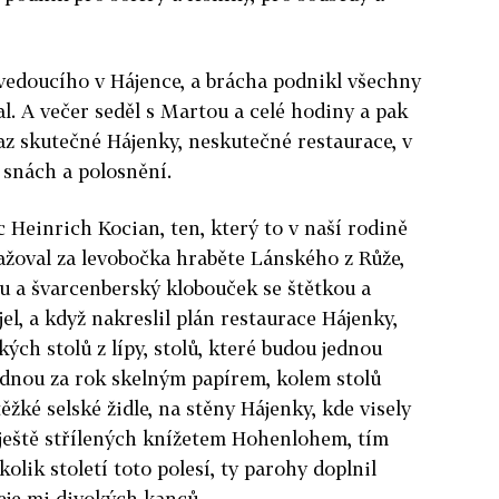
vedoucího v Hájence, a brácha pod­nikl všechny
al. A večer seděl s Martou a celé hodiny a pak
braz skutečné Hájenky, neskutečné restaura­ce, v
e snách a polosnění.
 Heinrich Kocian, ten, který to v naší rodině
ažo­val za levobočka hraběte Lánského z Růže,
u a švarcenberský klobouček se štětkou a
el, a když na­kreslil plán restaurace Hájenky,
kých stolů z lípy, stolů, které budou jednou
ednou za rok skelným papírem, kolem stolů
ěžké selské židle, na stěny Hájenky, kde visely
 ještě střílených knížetem Hohenlohem, tím
lik století toto po­lesí, ty parohy doplnil
je­ mi divokých kanců.