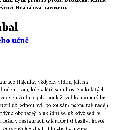
 výročí Hrabalova narození.
bal
ého učně
taurace Hájenka, vždycky vidím, jak na
chodem, tam, kde v létě sedí hosté u kulatých
vených židlích, jak tam leží veliký moudrý ber­
kteří už jednou byli po­kousáni psem, tak raději
r­dýna obcházejí a uklidní se, až když sedí v
ležel v restauraci, tak raději ti báz­liví hosté
červených židlích, i kdyby byla zima.