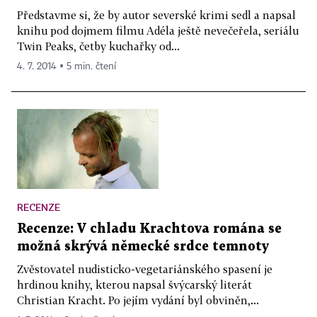
Představme si, že by autor severské krimi sedl a napsal
knihu pod dojmem filmu Adéla ještě nevečeřela, seriálu
Twin Peaks, četby kuchařky od...
4. 7. 2014 ▪ 5 min. čtení
RECENZE
Recenze: V chladu Krachtova romána se
možná skrývá německé srdce temnoty
Zvěstovatel nudisticko-vegetariánského spasení je
hrdinou knihy, kterou napsal švýcarský literát
Christian Kracht. Po jejím vydání byl obviněn,...