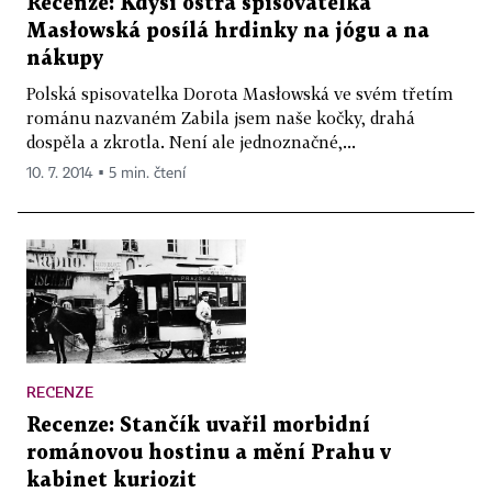
Recenze: Kdysi ostrá spisovatelka
Masłowská posílá hrdinky na jógu a na
nákupy
Polská spisovatelka Dorota Masłowská ve svém třetím
románu nazvaném Zabila jsem naše kočky, drahá
dospěla a zkrotla. Není ale jednoznačné,...
10. 7. 2014 ▪ 5 min. čtení
RECENZE
Recenze: Stančík uvařil morbidní
románovou hostinu a mění Prahu v
kabinet kuriozit