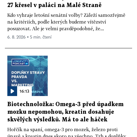
27 křesel v paláci na Malé Straně
Kdo vyhraje letošní senátní volby? Záleží samozřejmě
na kritériích, podle kterých budeme vítězství
posuzovat. Ale je velmi pravděpodobné, že...
6. 8. 2026 ▪ 5 min. čtení
16:13
Biotechnoložka: Omega-3 před úpadkem
mozku nepomohou, kreatin dosahuje
skvělých výsledků. Má to ale háček
Hořčík na spaní, omega-3 pro mozek, železo proti
únavě a kreatin dnes skoro na všechno. Trh s doplňky