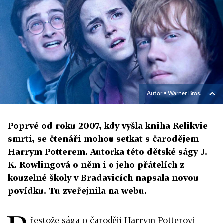
Autor ▪
Warner Bros.
Poprvé od roku 2007, kdy vyšla kniha Relikvie
smrti, se čtenáři mohou setkat s čarodějem
Harrym Potterem. Autorka této dětské ságy J.
K. Rowlingová o něm i o jeho přátelích z
kouzelné školy v Bradavicích napsala novou
povídku. Tu zveřejnila na webu.
řestože sága o čaroději Harrym Potterovi