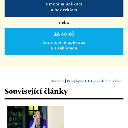
s mobilní aplikací
a bez reklam
nebo
ZA 40 KČ
bez mobilní aplikace
a s reklamou
|
Předplatné HN+ je zcela bez reklam.
Související články