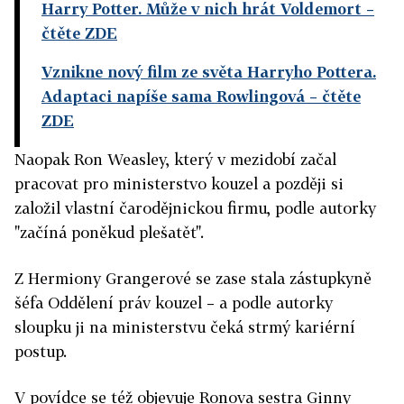
Harry Potter. Může v nich hrát Voldemort
–
čtěte ZDE
Vznikne nový film ze světa Harryho Pottera.
Adaptaci napíše sama Rowlingová
– čtěte
ZDE
Naopak Ron Weasley, který v mezidobí začal
pracovat pro ministerstvo kouzel a později si
založil vlastní čarodějnickou firmu, podle autorky
"začíná poněkud plešatět".
Z Hermiony Grangerové se zase stala zástupkyně
šéfa Oddělení práv kouzel – a podle autorky
sloupku ji na ministerstvu čeká strmý kariérní
postup.
V povídce se též objevuje Ronova sestra Ginny