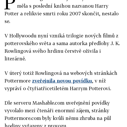
P
měla s poslední knihou nazvanou Harry
Potter a relikvie smrti roku 2007 skončit, nestalo
se.
V Hollywoodu nyní vzniká trilogie nových filmů z
potterovského světa a sama autorka předlohy J. K.
Rowlingová svého hrdinu čerstvě oživila i
literárně.
V úterý totiž Rowlingová na webových stránkách
Pottermore
zveřejnila novou povídku
, v níž
vypráví o čtyřiatřicetiletém Harrym Potterovi.
Dle serveru Mashable.com uveřejnění povídky
vyvolalo mezi čtenáři enormní zájem, stránky
Pottermore.com byly kvůli němu zhruba na půl
hodiny vyřazeny z provozu.