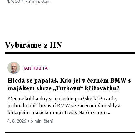
1. 7. 2014 ▪ 3 min. čtení
Vybíráme z HN
JAN KUBITA
Hledá se papaláš. Kdo jel v černém BMW s
majákem skrze „Turkovu“ křižovatku?
Před několika dny se do jedné pražské křižovatky
přihnalo obří luxusní BMW se začerněnými skly a
blikajícím majáčkem na střeše. Na červenou...
4. 8. 2026 ▪ 6 min. čtení