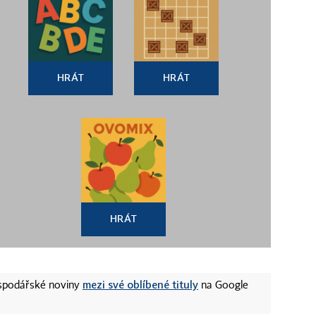
HRÁT
HRÁT
HRÁT
mezi své oblíbené tituly
ospodářské noviny
na Google