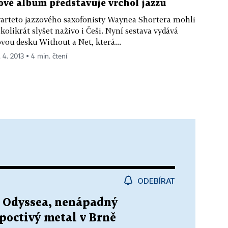
ové album představuje vrchol jazzu
arteto jazzového saxofonisty Waynea Shortera mohli
kolikrát slyšet naživo i Češi. Nyní sestava vydává
vou desku Without a Net, která...
. 4. 2013 ▪ 4 min. čtení
ODEBÍRAT
á Odyssea, nenápadný
poctivý metal v Brně