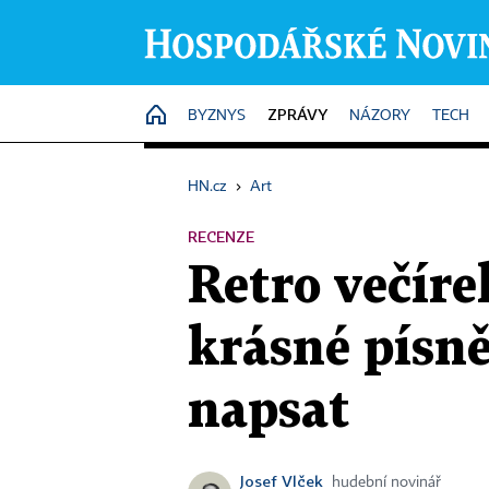
ZPRÁVY
HOME
BYZNYS
NÁZORY
TECH
HN.cz
›
Art
RECENZE
Retro večír
krásné písně
napsat
Josef Vlček
hudební novinář