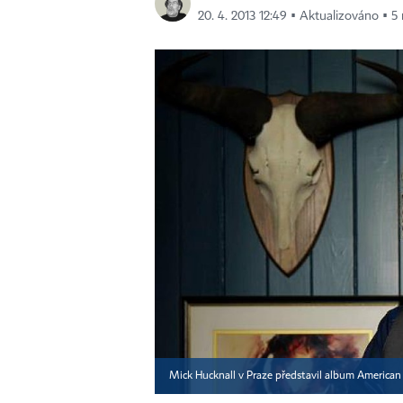
20. 4. 2013 12:49 ▪ Aktualizováno ▪ 5 
Mick Hucknall v Praze představil album America