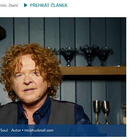
PŘEHRÁT ČLÁNEK
min. čtení
n Soul
Autor ▪
mickhucknall.com