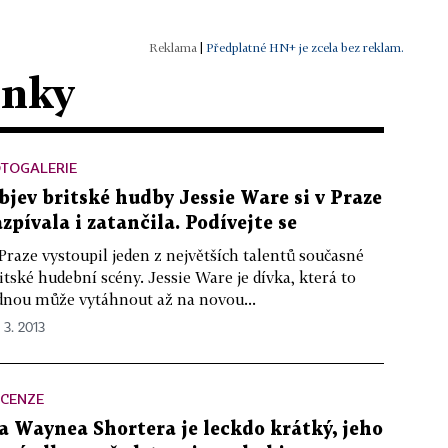
|
Předplatné HN+ je zcela bez reklam.
ánky
OTOGALERIE
bjev britské hudby Jessie Ware si v Praze
azpívala i zatančila. Podívejte se
Praze vystoupil jeden z největších talentů současné
itské hudební scény. Jessie Ware je dívka, která to
dnou může vytáhnout až na novou...
 3. 2013
ECENZE
a Waynea Shortera je leckdo krátký, jeho