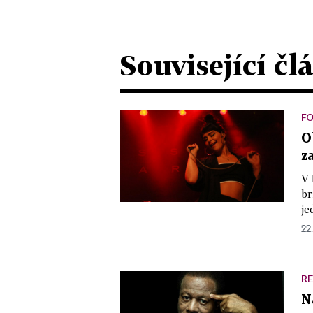
Související čl
F
O
z
V 
br
je
22.
R
N