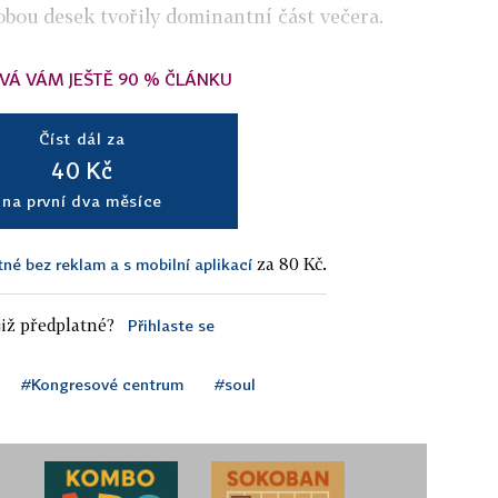
obou desek tvořily dominantní část večera.
VÁ VÁM JEŠTĚ 90 % ČLÁNKU
Číst dál za
40 Kč
na první dva měsíce
za 80 Kč.
tné bez reklam a s mobilní aplikací
iž předplatné?
Přihlaste se
#Kongresové centrum
#soul