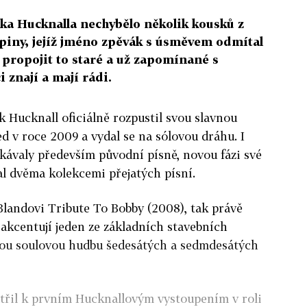
a Hucknalla nechybělo několik kousků z
upiny, jejíž jméno zpěvák s úsměvem odmítal
lo propojit to staré a už zapomínané s
i znají a mají rádi.
k Hucknall oficiálně rozpustil svou slavnou
d v roce 2009 a vydal se na sólovou dráhu. I
ekávaly především původní písně, novou fázi své
al dvěma kolekcemi přejatých písní.
landovi Tribute To Bobby (2008), tak právě
akcentují jeden ze základních stavebních
ou soulovou hudbu šedesátých a sedmdesátých
atřil k prvním Hucknallovým vystoupením v roli