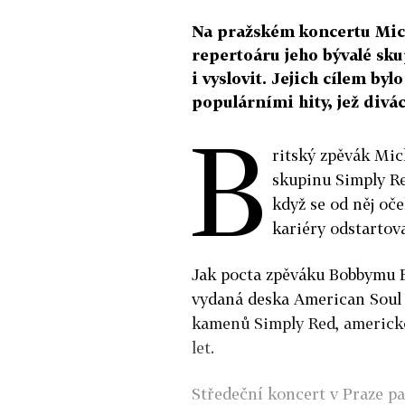
Na pražském koncertu Mick
repertoáru jeho bývalé sk
i vyslovit. Jejich cílem by
populárními hity, jež divác
B
ritský zpěvák Mic
skupinu Simply Re
když se od něj oč
kariéry odstartov
Jak pocta zpěváku Bobbymu B
vydaná deska American Soul 
kamenů Simply Red, americk
let.
Středeční koncert v Praze p