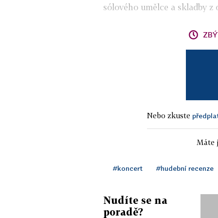
sólového umělce a skladby z 
ZBÝ
Nebo zkuste
předpla
Máte j
#koncert
#hudební recenze
Nudíte se na
poradě?