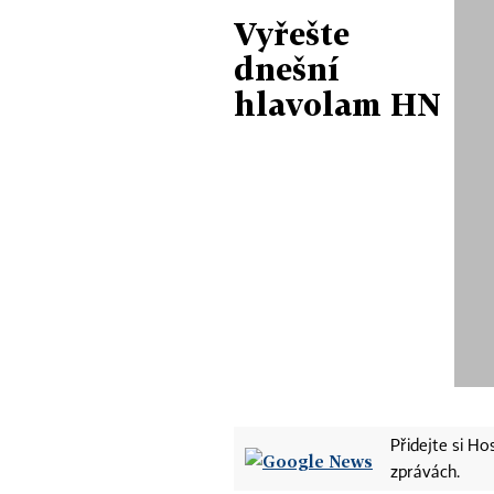
Vyřešte
dnešní
hlavolam HN
Přidejte si H
zprávách.