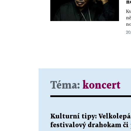
n
Kv
ně
no
20
Téma:
koncert
Kulturní tipy: Velkolep
festivalový drahokam či 