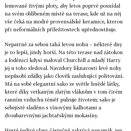
lemované živými ploty, aby letos poprvé posnídal
na svém oblíbeném místě na terase, kde už na něj
vše čeká na modré provensálské keramice, kterou
při neformálních příležitostech upřednostňuje.
Nepatrně za sebou tahá levou nohu – některé dny
je to lepší, jindy horší. Na této terase nad zátokou
a loděnicí kdysi maloval Churchill a mladý Harry
jej u toho sledoval. Navzdory liknavosti levé nohy
nepůsobí zdálky jako člověk zasluhující politování.
Má na sobě elegantní sako ze světle hnědé látky,
které díky vetkaným zlatým vláknům v tom čirém
ranním vzduchu téměř pulzuje životem; sako je
sebejistě sladěno s vínovými kalhotami a
dvoubarevnými jachtařskými mokasíny.
Husté šedivé vlasy částečně zakrývá panamák, jen