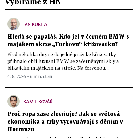
Vybíráme z HN
JAN KUBITA
Hledá se papaláš. Kdo jel v černém BMW s
majákem skrze „Turkovu“ křižovatku?
Před několika dny se do jedné pražské křižovatky
přihnalo obří luxusní BMW se začerněnými skly a
blikajícím majáčkem na střeše. Na červenou...
4. 8. 2026 ▪ 6 min. čtení
KAMIL KOVÁŘ
Proč ropa zase zlevňuje? Jak se světová
ekonomika a trhy vyrovnávají s děním v
Hormuzu