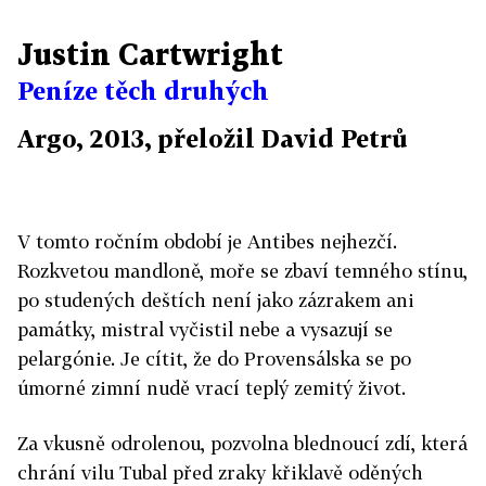
Justin Cartwright
Peníze těch druhých
Argo, 2013, přeložil David Petrů
V tomto ročním období je Antibes nejhezčí.
Rozkvetou mandloně, moře se zbaví temného stínu,
po studených deštích není jako zázrakem ani
památky, mistral vyčistil nebe a vysazují se
pelargónie. Je cítit, že do Provensálska se po
úmorné zimní nudě vrací teplý zemitý život.
Za vkusně odrolenou, pozvolna blednoucí zdí, která
chrání vilu Tubal před zraky křiklavě oděných