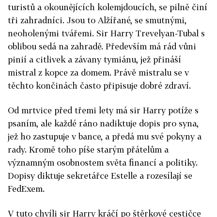
turistů a okounějících kolemjdoucích, se pilně činí
tři zahradníci. Jsou to Alžířané, se smutnými,
neoholenými tvářemi. Sir Harry Trevelyan-Tubal s
oblibou sedá na zahradě. Především má rád vůni
pinií a citlivek a závany tymiánu, jež přináší
mistral z kopce za domem. Právě mistralu se v
těchto končinách často připisuje dobré zdraví.
Od mrtvice před třemi lety má sir Harry potíže s
psaním, ale každé ráno nadiktuje dopis pro syna,
jež ho zastupuje v bance, a předá mu své pokyny a
rady. Kromě toho píše starým přátelům a
významným osobnostem světa financí a politiky.
Dopisy diktuje sekretářce Estelle a rozesílají se
FedExem.
V tuto chvíli sir Harry kráčí po štěrkové cestičce