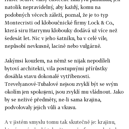
natolik nepravidelný, aby každý, komu na
podobných věcech záleží, poznal, že je to typ
Montecristi od kloboučnické firmy Lock & Co.,
která siru Harrymu klobouky dodává už více než
šedesát let. Nic v jeho šatníku, ba v celé vile,
nepůsobí nevkusně, lacině nebo vulgárně.
Jakýmsi kouzlem, na němž se nijak nepodíleli
bytoví architekti, vila postupnými přírůstky
dosáhla stavu dokonalé vytříbenosti.
Trevelyanové-Tubalové nejsou zvyklí být se svým
okolím jen spokojeni, jsou zvyklí mu vládnout. Jako
by se neživé předměty, ne-li sama krajina,
podvolovaly jejich vůli a vkusu.
A v jistém smyslu tomu tak skutečně je: krajinu,