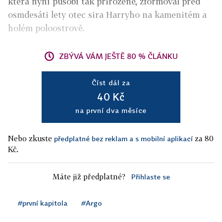
která nyní působí tak přirozeně, zformoval před
osmdesáti lety otec sira Harryho na kamenitém a
holém poloostrově.
ZBÝVÁ VÁM JEŠTĚ 80 % ČLÁNKU
Číst dál za
40 Kč
na první dva měsíce
Nebo zkuste
za 80
předplatné bez reklam a s mobilní aplikací
Kč.
Máte již předplatné?
Přihlaste se
#první kapitola
#Argo