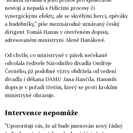
nestojí a nepadá s řídícími procesy či
synergickými efekty, ale se skvělými herci, zpěváky
a hudebníky," píše mezinárodně uznávaný český
dirigent Tomáš Hanus v otevřeném dopisu,
adresovaném ministryni Aleně Hanákové.
Od chvíle, co ministryně v pátek nečekaně
odvolala ředitele Národního divadla Ondřeje
Černého, již podobné výzvy obdržela od vedení
divadla i děkana DAMU Jana Hančila. Hanusův
dopis je v pořadí třetím, který se proti krokům
ministryně ohrazuje.
Intervence nepomůže
"Upozorňuji vás, že až bude jmenován nový řádný