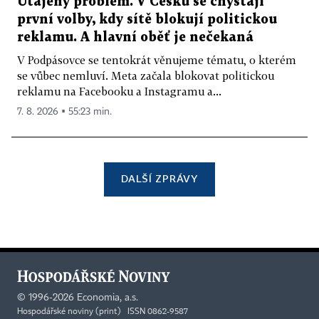
Utajený problém. V Česku se chystají
první volby, kdy sítě blokují politickou
reklamu. A hlavní oběť je nečekaná
V Podpásovce se tentokrát věnujeme tématu, o kterém
se vůbec nemluví. Meta začala blokovat politickou
reklamu na Facebooku a Instagramu a...
7. 8. 2026 ▪ 55:23 min.
DALŠÍ ZPRÁVY
©
1996-2026
Economia, a.s.
Hospodářské noviny (print) ISSN 0862-9587