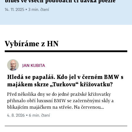
blues ve všech podobách či dávka poezie
14. 11. 2025 ▪ 3 min. čtení
Vybíráme z HN
JAN KUBITA
Hledá se papaláš. Kdo jel v černém BMW s
majákem skrze „Turkovu“ křižovatku?
Před několika dny se do jedné pražské křižovatky
přihnalo obří luxusní BMW se začerněnými skly a
blikajícím majáčkem na střeše. Na červenou...
4. 8. 2026 ▪ 6 min. čtení