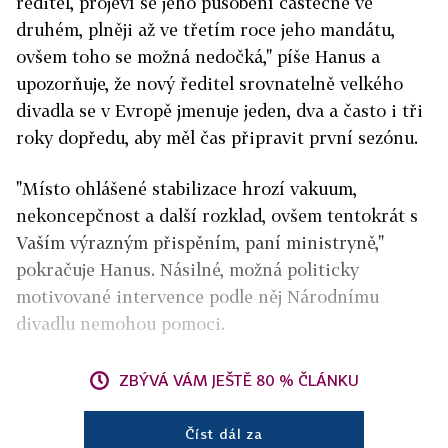
ředitel, projeví se jeho působení částečně ve
druhém, plněji až ve třetím roce jeho mandátu,
ovšem toho se možná nedočká," píše Hanus a
upozorňuje, že nový ředitel srovnatelně velkého
divadla se v Evropě jmenuje jeden, dva a často i tři
roky dopředu, aby měl čas připravit první sezónu.
"Místo ohlášené stabilizace hrozí vakuum,
nekoncepčnost a další rozklad, ovšem tentokrát s
Vaším výrazným přispěním, paní ministryně,"
pokračuje Hanus. Násilné, možná politicky
motivované intervence podle něj Národnímu
divadlu nemohou pomoci.
ZBÝVÁ VÁM JEŠTĚ 80 % ČLÁNKU
Číst dál za