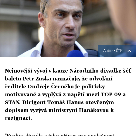
Autor ▪
ČTK
Nejnovější vývoj v kauze Národního divadla: šéf
baletu Petr Zuska naznačuje, že odvolání
ředitele Ondřeje Černého je politicky
motivované a vyplývá z napětí mezi TOP 09 a
STAN. Dirigent Tomáš Hanus otevřeným
dopisem vyzývá ministryni Hanákovou k
rezignaci.
"Kvalita divadla a jeho přínos pro společnost