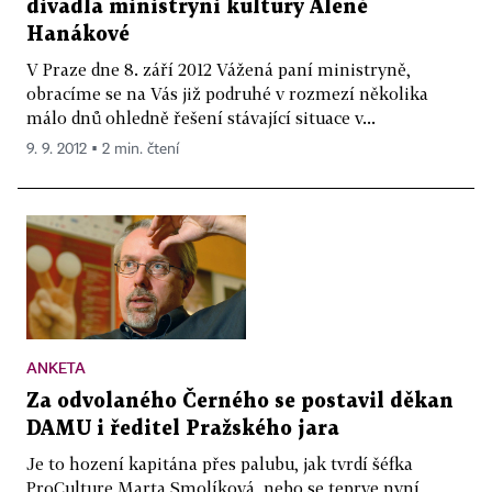
divadla ministryni kultury Aleně
Hanákové
V Praze dne 8. září 2012 Vážená paní ministryně,
obracíme se na Vás již podruhé v rozmezí několika
málo dnů ohledně řešení stávající situace v...
9. 9. 2012 ▪ 2 min. čtení
ANKETA
Za odvolaného Černého se postavil děkan
DAMU i ředitel Pražského jara
Je to hození kapitána přes palubu, jak tvrdí šéfka
ProCulture Marta Smolíková, nebo se teprve nyní