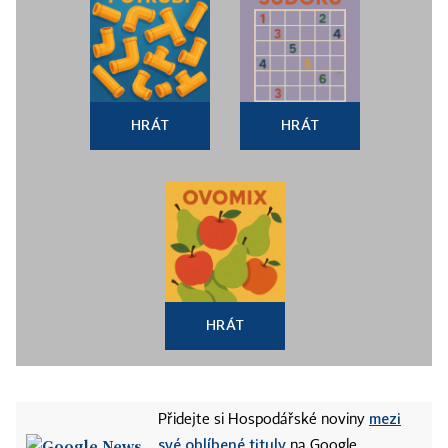
HRÁT
HRÁT
HRÁT
mezi
Přidejte si Hospodářské noviny
své oblíbené tituly
na Google